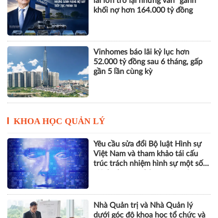
lãi lớn trở lại nhưng vẫn "gánh"
khối nợ hơn 164.000 tỷ đồng
Vinhomes báo lãi kỷ lục hơn
52.000 tỷ đồng sau 6 tháng, gấp
gần 5 lần cùng kỳ
KHOA HỌC QUẢN LÝ
Yêu cầu sửa đổi Bộ luật Hình sự
Việt Nam và tham khảo tái cấu
trúc trách nhiệm hình sự một số
tội danh trong kỷ nguyên trí tuệ
nhân tạo
Nhà Quản trị và Nhà Quản lý
dưới góc độ khoa học tổ chức và