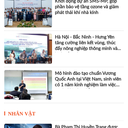
Khởi động dự án SMS-MP, góp
phần bảo vệ tầng ozone và giảm
phát thải khí nhà kính
Hà Nội - Bắc Ninh - Hưng Yên
tăng cường liên kết vùng, thúc
đẩy nông nghiệp thông minh và
kinh tế xanh
Mô hình đào tạo chuẩn Vương
Quốc Anh tại Việt Nam, sinh viên
có 1 năm kinh nghiệm làm việc
trước khi nhận bằng
NHÂN VẬT
Bà Phạm Thị Huyền Trang được