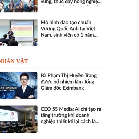
vùng, thúc đẩy nông nghiệp
thông minh và kinh tế xanh
Mô hình đào tạo chuẩn
Vương Quốc Anh tại Việt
Nam, sinh viên có 1 năm
kinh nghiệm làm việc trước
khi nhận bằng
NHÂN VẬT
Bà Phạm Thị Huyền Trang
được bổ nhiệm làm Tổng
Giám đốc Eximbank
CEO 5S Media: AI chỉ tạo ra
tăng trưởng khi doanh
nghiệp thiết kế lại cách làm
việc