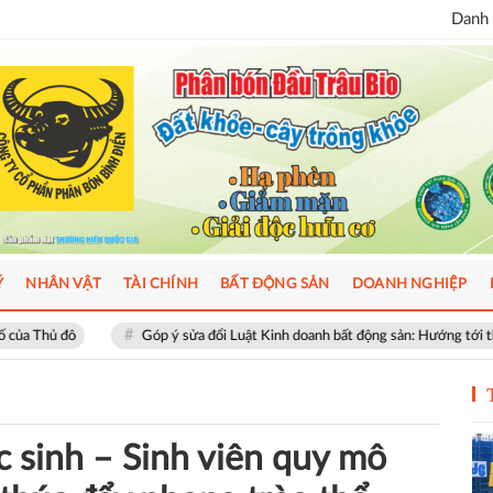
Danh 
Ý
NHÂN VẬT
TÀI CHÍNH
BẤT ĐỘNG SẢN
DOANH NGHIỆP
Góp ý sửa đổi Luật Kinh doanh bất động sản: Hướng tới thị trường minh bạch, p
ọc sinh – Sinh viên quy mô