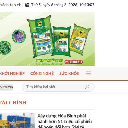
sách tạp chí
Thứ 5, ngày 6 tháng 8, 2026, 10:13:08
KHỞI NGHIỆP
CÔNG NGHỆ
SỨC KHỎE
hát triển bền vững
Hơn 1.000 căn nhà tại dự án Aqua City đang thế chấ
TÀI CHÍNH
Xây dựng Hòa Bình phát
hành hơn 51 triệu cổ phiếu
để hoán đổi hơn 514 tỷ