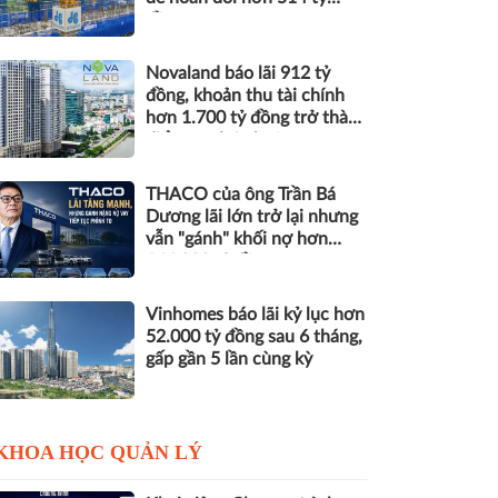
đồng nợ
Novaland báo lãi 912 tỷ
đồng, khoản thu tài chính
hơn 1.700 tỷ đồng trở thành
điểm tựa lợi nhuận
THACO của ông Trần Bá
Dương lãi lớn trở lại nhưng
vẫn "gánh" khối nợ hơn
164.000 tỷ đồng
Vinhomes báo lãi kỷ lục hơn
52.000 tỷ đồng sau 6 tháng,
gấp gần 5 lần cùng kỳ
KHOA HỌC QUẢN LÝ