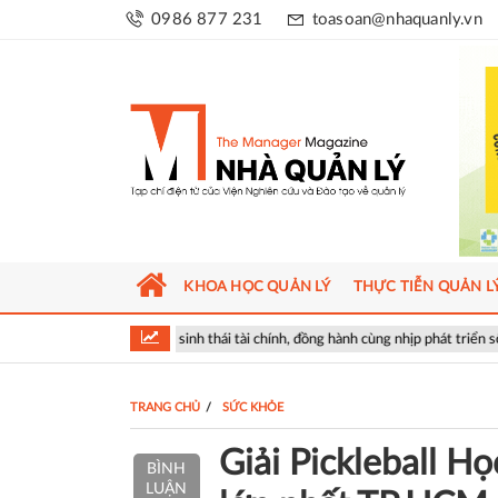
0986 877 231
toasoan@nhaquanly.vn
KHOA HỌC QUẢN LÝ
THỰC TIỄN QUẢN L
hệ sinh thái tài chính, đồng hành cùng nhịp phát triển số của Thủ đô
TRANG CHỦ
SỨC KHỎE
Giải Pickleball H
BÌNH
LUẬN