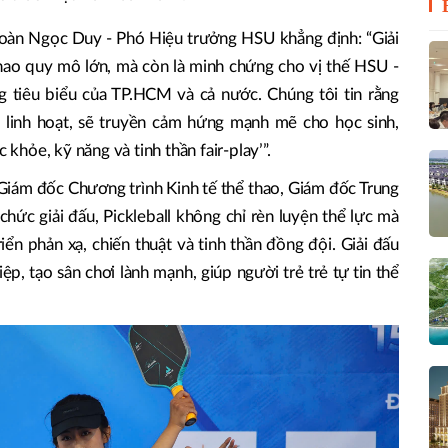
 Đoàn Ngọc Duy - Phó Hiệu trưởng HSU khẳng định: “Giải
thao quy mô lớn, mà còn là minh chứng cho vị thế HSU -
 tiêu biểu của TP.HCM và cả nước. Chúng tôi tin rằng
i, linh hoạt, sẽ truyền cảm hứng mạnh mẽ cho học sinh,
 khỏe, kỹ năng và tinh thần fair-play’”.
Giám đốc Chương trình Kinh tế thể thao, Giám đốc Trung
hức giải đấu, Pickleball không chỉ rèn luyện thể lực mà
riển phản xạ, chiến thuật và tinh thần đồng đội. Giải đấu
, tạo sân chơi lành mạnh, giúp người trẻ trẻ tự tin thể