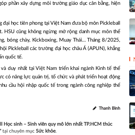
góp phần xây dựng môi trường giáo dục cân bằng, hiện
 đại học tiên phong tại Việt Nam đưa bộ môn Pickleball
hất. HSU cũng không ngừng mở rộng danh mục môn thể
úng, bóng chày, Kickboxing, Muay Thái… Tháng 8/2025,
hội Pickleball các trường đại học châu Á (APUN), khẳng
ẩn quốc tế.
và duy nhất tại Việt Nam triển khai ngành Kinh tế thể
c có năng lực quản trị, tổ chức và phát triển hoạt động
nhu cầu hội nhập quốc tế trong ngành công nghiệp thể
Thanh Bình
all Học sinh – Sinh viên quy mô lớn nhất TP.HCM thúc
"
tại chuyên mục
Sức khỏe
.