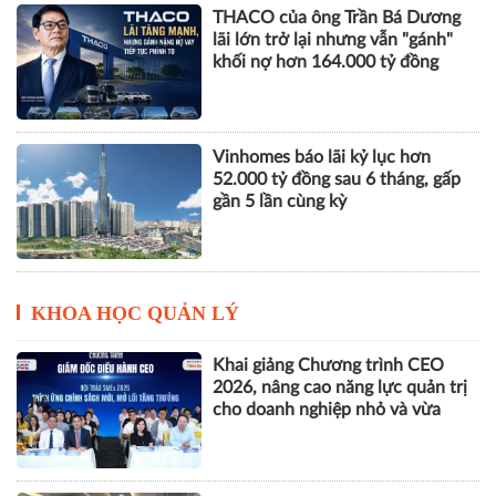
THACO của ông Trần Bá Dương
lãi lớn trở lại nhưng vẫn "gánh"
khối nợ hơn 164.000 tỷ đồng
Vinhomes báo lãi kỷ lục hơn
52.000 tỷ đồng sau 6 tháng, gấp
gần 5 lần cùng kỳ
KHOA HỌC QUẢN LÝ
Khai giảng Chương trình CEO
2026, nâng cao năng lực quản trị
cho doanh nghiệp nhỏ và vừa