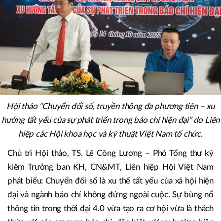
Hội thảo “Chuyển đổi số, truyền thông đa phương tiện – xu
hướng tất yếu của sự phát triển trong báo chí hiện đại” do Liên
hiệp các Hội khoa học và kỹ thuật Việt Nam tổ chức.
Chủ trì Hội thảo, TS. Lê Công Lương – Phó Tổng thư ký
kiêm Trưởng ban KH, CN&MT, Liên hiệp Hội Việt Nam
phát biểu: Chuyển đổi số là xu thế tất yếu của xã hội hiện
đại và ngành báo chí không đứng ngoài cuộc. Sự bùng nổ
thông tin trong thời đại 4.0 vừa tạo ra cơ hội vừa là thách