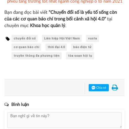
phiếu tăng trưởng tốt nhất ngành công nghiệp ô tô năm 2021
Bạn đang đọc bài viết
"Chuyển đổi số là yếu tố sống còn
của các cơ quan báo chí trong bối cảnh xã hội 4.0"
tại
chuyên mục
Khoa học quản lý
.
chuyển đổi số
Liên hiệp Hội Việt Nam
vusta
cơ quan báo chí
thời đại 4.0
báo điện tử
truyền thông đa phương tiện
tòa soạn hội tụ
Chia sẻ
Bình luận