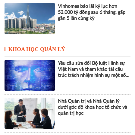
Vinhomes báo lãi kỷ lục hơn
52.000 tỷ đồng sau 6 tháng, gấp
gần 5 lần cùng kỳ
KHOA HỌC QUẢN LÝ
Yêu cầu sửa đổi Bộ luật Hình sự
Việt Nam và tham khảo tái cấu
trúc trách nhiệm hình sự một số
tội danh trong kỷ nguyên trí tuệ
nhân tạo
Nhà Quản trị và Nhà Quản lý
dưới góc độ khoa học tổ chức và
quản trị học