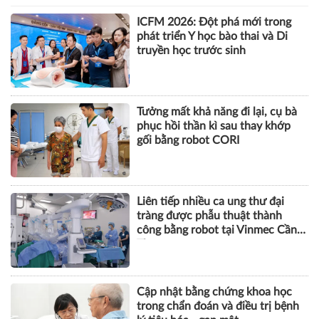
ICFM 2026: Đột phá mới trong
phát triển Y học bào thai và Di
truyền học trước sinh
Tưởng mất khả năng đi lại, cụ bà
phục hồi thần kì sau thay khớp
gối bằng robot CORI
Liên tiếp nhiều ca ung thư đại
tràng được phẫu thuật thành
công bằng robot tại Vinmec Cần
Thơ
Cập nhật bằng chứng khoa học
trong chẩn đoán và điều trị bệnh