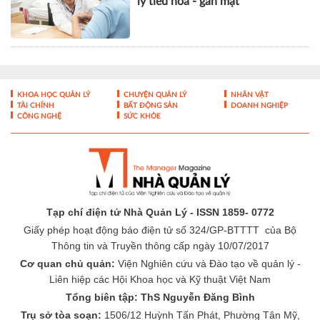
lý tiêu hóa - gan mật
KHOA HỌC QUẢN LÝ
CHUYỆN QUẢN LÝ
NHÂN VẬT
TÀI CHÍNH
BẤT ĐỘNG SẢN
DOANH NGHIỆP
CÔNG NGHỆ
SỨC KHỎE
Tạp chí điện tử Nhà Quản Lý - ISSN 1859- 0772
Giấy phép hoạt động báo điện tử số 324/GP-BTTTT của Bộ
Thông tin và Truyền thông cấp ngày 10/07/2017
Cơ quan chủ quản:
Viện Nghiên cứu và Đào tạo về quản lý -
Liên hiệp các Hội Khoa học và Kỹ thuật Việt Nam
Tổng biên tập: ThS Nguyễn Đăng Bình
Trụ sở tòa soạn:
1506/12 Huỳnh Tấn Phát, Phường Tân Mỹ,