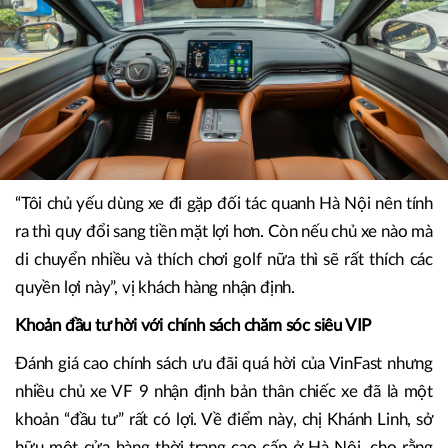
“Tôi chủ yếu dùng xe đi gặp đối tác quanh Hà Nội nên tính
ra thì quy đổi sang tiền mặt lợi hơn. Còn nếu chủ xe nào mà
di chuyển nhiều và thích chơi golf nữa thì sẽ rất thích các
quyền lợi này”, vị khách hàng nhận định.
Khoản đầu tư hời với chính sách chăm sóc siêu VIP
Đánh giá cao chính sách ưu đãi quá hời của VinFast nhưng
nhiều chủ xe VF 9 nhận định bản thân chiếc xe đã là một
khoản “đầu tư” rất có lợi. Về điểm này, chị Khánh Linh, sở
hữu một cửa hàng thời trang cao cấp ở Hà Nội, cho rằng