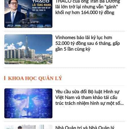
THACO của ông Trần Bá Dương
lãi lớn trở lại nhưng vẫn "gánh"
khối nợ hơn 164.000 tỷ đồng
Vinhomes báo lãi kỷ lục hơn
52.000 tỷ đồng sau 6 tháng, gấp
gần 5 lần cùng kỳ
KHOA HỌC QUẢN LÝ
Yêu cầu sửa đổi Bộ luật Hình sự
Việt Nam và tham khảo tái cấu
trúc trách nhiệm hình sự một số
tội danh trong kỷ nguyên trí tuệ
nhân tạo
Nhà Quản trị và Nhà Quản lý