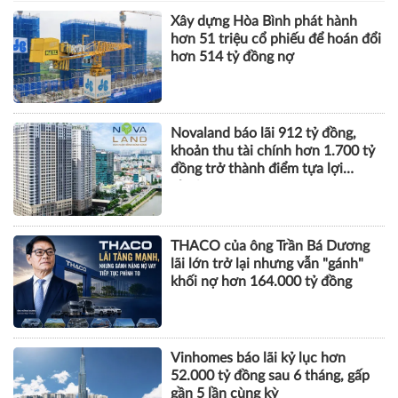
Xây dựng Hòa Bình phát hành
hơn 51 triệu cổ phiếu để hoán đổi
hơn 514 tỷ đồng nợ
Novaland báo lãi 912 tỷ đồng,
khoản thu tài chính hơn 1.700 tỷ
đồng trở thành điểm tựa lợi
nhuận
THACO của ông Trần Bá Dương
lãi lớn trở lại nhưng vẫn "gánh"
khối nợ hơn 164.000 tỷ đồng
Vinhomes báo lãi kỷ lục hơn
52.000 tỷ đồng sau 6 tháng, gấp
gần 5 lần cùng kỳ