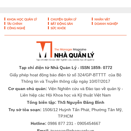
KHOA HỌC QUẢN LÝ
CHUYỆN QUẢN LÝ
NHÂN VẬT
TÀI CHÍNH
BẤT ĐỘNG SẢN
DOANH NGHIỆP
CÔNG NGHỆ
SỨC KHỎE
Tạp chí điện tử Nhà Quản Lý - ISSN 1859- 0772
Giấy phép hoạt động báo điện tử số 324/GP-BTTTT của Bộ
Thông tin và Truyền thông cấp ngày 10/07/2017
Cơ quan chủ quản:
Viện Nghiên cứu và Đào tạo về quản lý -
Liên hiệp các Hội Khoa học và Kỹ thuật Việt Nam
Tổng biên tập: ThS Nguyễn Đăng Bình
Trụ sở tòa soạn:
1506/12 Huỳnh Tấn Phát, Phường Tân Mỹ,
TP.HCM
Hotline:
0986 877 231 - 0905454667
Email:
toasoan@nhaquanly.vn