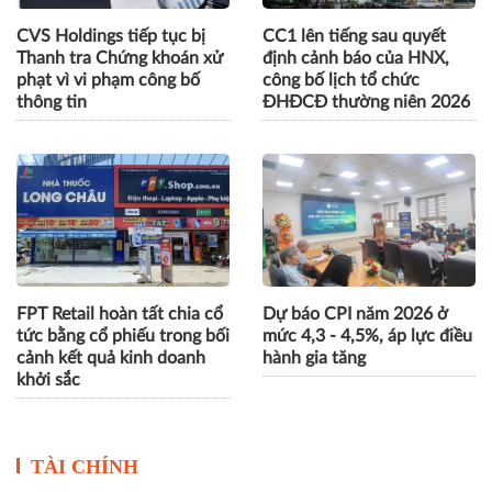
CVS Holdings tiếp tục bị
CC1 lên tiếng sau quyết
Thanh tra Chứng khoán xử
định cảnh báo của HNX,
phạt vì vi phạm công bố
công bố lịch tổ chức
thông tin
ĐHĐCĐ thường niên 2026
FPT Retail hoàn tất chia cổ
Dự báo CPI năm 2026 ở
tức bằng cổ phiếu trong bối
mức 4,3 - 4,5%, áp lực điều
cảnh kết quả kinh doanh
hành gia tăng
khởi sắc
TÀI CHÍNH