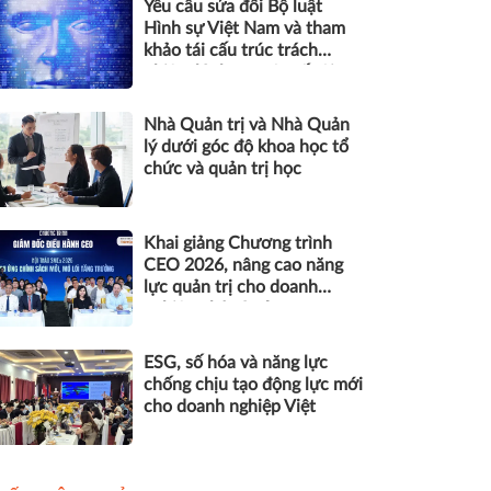
Yêu cầu sửa đổi Bộ luật
Hình sự Việt Nam và tham
khảo tái cấu trúc trách
nhiệm hình sự một số tội
danh trong kỷ nguyên trí tuệ
nhân tạo
Nhà Quản trị và Nhà Quản
lý dưới góc độ khoa học tổ
chức và quản trị học
Khai giảng Chương trình
CEO 2026, nâng cao năng
lực quản trị cho doanh
nghiệp nhỏ và vừa
ESG, số hóa và năng lực
chống chịu tạo động lực mới
cho doanh nghiệp Việt