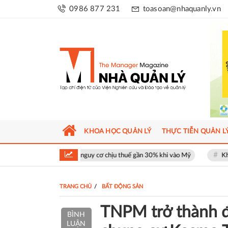
0986 877 231
toasoan@nhaquanly.vn
KHOA HỌC QUẢN LÝ
THỰC TIỄN QUẢN L
 đối mặt nguy cơ chịu thuế gần 30% khi vào Mỹ
Khu phố thương mại S
TRANG CHỦ
BẤT ĐỘNG SẢN
TNPM trở thành đ
BÌNH
LUẬN