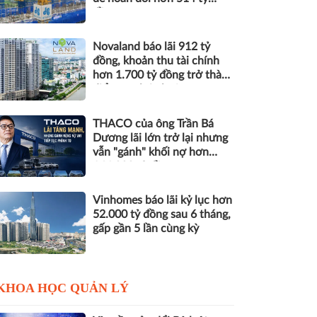
đồng nợ
Novaland báo lãi 912 tỷ
đồng, khoản thu tài chính
hơn 1.700 tỷ đồng trở thành
điểm tựa lợi nhuận
THACO của ông Trần Bá
Dương lãi lớn trở lại nhưng
vẫn "gánh" khối nợ hơn
164.000 tỷ đồng
Vinhomes báo lãi kỷ lục hơn
52.000 tỷ đồng sau 6 tháng,
gấp gần 5 lần cùng kỳ
KHOA HỌC QUẢN LÝ