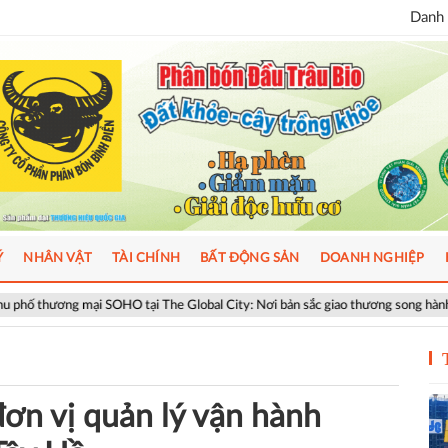
Danh 
Ý
NHÂN VẬT
TÀI CHÍNH
BẤT ĐỘNG SẢN
DOANH NGHIỆP
OHO tại The Global City: Nơi bản sắc giao thương song hành nhịp sống toàn cầ
ơn vị quản lý vận hành