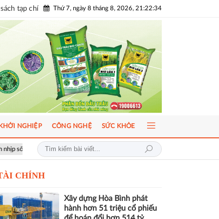
sách tạp chí
Thứ 7, ngày 8 tháng 8, 2026, 21:22:36
KHỞI NGHIỆP
CÔNG NGHỆ
SỨC KHỎE
u
ICFM 2026: Đột phá mới trong phát triển Y học bào thai và Di truyền
TÀI CHÍNH
Xây dựng Hòa Bình phát
hành hơn 51 triệu cổ phiếu
để hoán đổi hơn 514 tỷ