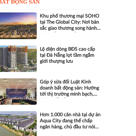
BẤT ĐỘNG SẢN
Khu phố thương mại SOHO
tại The Global City: Nơi bản
sắc giao thương song hành
nhịp sống toàn cầu
Lộ diện dòng BĐS cao cấp
tại Đà Nẵng lọt tầm ngắm
giới thượng lưu
Góp ý sửa đổi Luật Kinh
doanh bất động sản: Hướng
tới thị trường minh bạch,
phát triển bền vững
Hơn 1.000 căn nhà tại dự án
Aqua City đang thế chấp
ngân hàng, chủ đầu tư nói
gì?