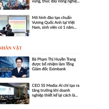
vùng, thúc đẩy nông nghiệp
thông minh và kinh tế xanh
Mô hình đào tạo chuẩn
Vương Quốc Anh tại Việt
Nam, sinh viên có 1 năm
kinh nghiệm làm việc trước
khi nhận bằng
NHÂN VẬT
Bà Phạm Thị Huyền Trang
được bổ nhiệm làm Tổng
Giám đốc Eximbank
CEO 5S Media: AI chỉ tạo ra
tăng trưởng khi doanh
nghiệp thiết kế lại cách làm
việc