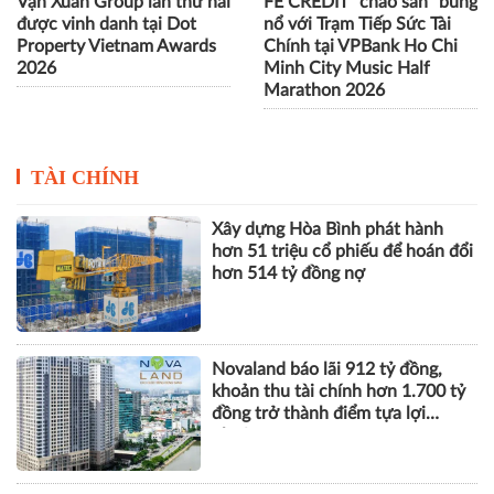
Vạn Xuân Group lần thứ hai
FE CREDIT "chào sân" bùng
được vinh danh tại Dot
nổ với Trạm Tiếp Sức Tài
Property Vietnam Awards
Chính tại VPBank Ho Chi
2026
Minh City Music Half
Marathon 2026
TÀI CHÍNH
Xây dựng Hòa Bình phát hành
hơn 51 triệu cổ phiếu để hoán đổi
hơn 514 tỷ đồng nợ
Novaland báo lãi 912 tỷ đồng,
khoản thu tài chính hơn 1.700 tỷ
đồng trở thành điểm tựa lợi
nhuận