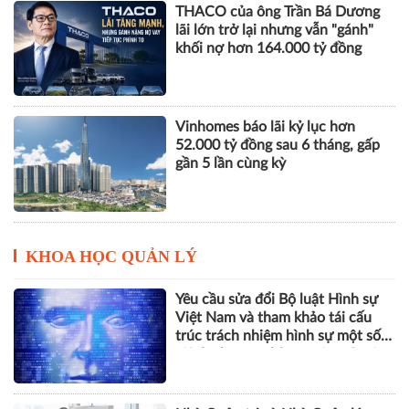
THACO của ông Trần Bá Dương
lãi lớn trở lại nhưng vẫn "gánh"
khối nợ hơn 164.000 tỷ đồng
Vinhomes báo lãi kỷ lục hơn
52.000 tỷ đồng sau 6 tháng, gấp
gần 5 lần cùng kỳ
KHOA HỌC QUẢN LÝ
Yêu cầu sửa đổi Bộ luật Hình sự
Việt Nam và tham khảo tái cấu
trúc trách nhiệm hình sự một số
tội danh trong kỷ nguyên trí tuệ
nhân tạo