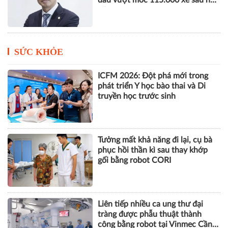
đầu vượt mốc 115.000 xe sau nửa
năm
SỨC KHỎE
ICFM 2026: Đột phá mới trong
phát triển Y học bào thai và Di
truyền học trước sinh
Tưởng mất khả năng đi lại, cụ bà
phục hồi thần kì sau thay khớp
gối bằng robot CORI
Liên tiếp nhiều ca ung thư đại
tràng được phẫu thuật thành
công bằng robot tại Vinmec Cần