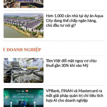
DOANH NGHIỆP
Tôm Việt đối mặt nguy cơ chịu
thuế gần 30% khi vào Mỹ
VPBank, FINAN và Mastercard ra
mắt giải pháp quản trị chi tiêu tích
hợp AI cho doanh nghiệp
GPBank mở rộng hệ sinh thái tài
chính, đồng hành cùng nhịp phát
triển số của Thủ đô