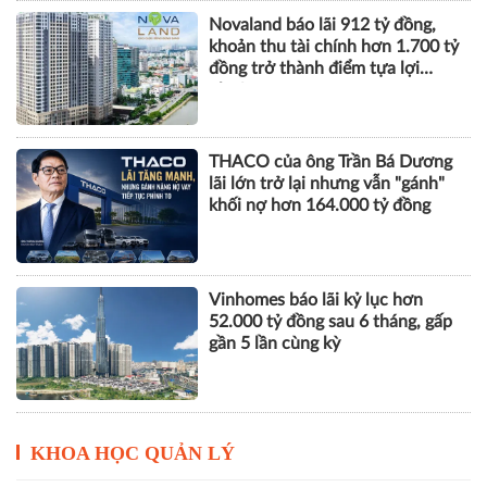
THACO của ông Trần Bá Dương
lãi lớn trở lại nhưng vẫn "gánh"
khối nợ hơn 164.000 tỷ đồng
Vinhomes báo lãi kỷ lục hơn
52.000 tỷ đồng sau 6 tháng, gấp
gần 5 lần cùng kỳ
KHOA HỌC QUẢN LÝ
Yêu cầu sửa đổi Bộ luật Hình sự
Việt Nam và tham khảo tái cấu
trúc trách nhiệm hình sự một số
tội danh trong kỷ nguyên trí tuệ
nhân tạo