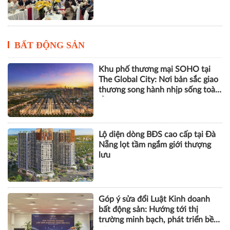
Khu phố thương mại SOHO tại
The Global City: Nơi bản sắc giao
thương song hành nhịp sống toàn
cầu
Lộ diện dòng BĐS cao cấp tại Đà
Nẵng lọt tầm ngắm giới thượng
lưu
Góp ý sửa đổi Luật Kinh doanh
bất động sản: Hướng tới thị
trường minh bạch, phát triển bền
vững
Hơn 1.000 căn nhà tại dự án Aqua
City đang thế chấp ngân hàng,
chủ đầu tư nói gì?