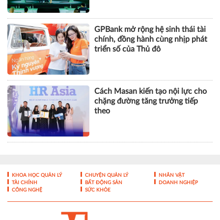
Cách Masan kiến tạo nội lực cho
chặng đường tăng trưởng tiếp
theo
KHOA HỌC QUẢN LÝ
CHUYỆN QUẢN LÝ
NHÂN VẬT
TÀI CHÍNH
BẤT ĐỘNG SẢN
DOANH NGHIỆP
CÔNG NGHỆ
SỨC KHỎE
Tạp chí điện tử Nhà Quản Lý - ISSN 1859- 0772
Giấy phép hoạt động báo điện tử số 324/GP-BTTTT của Bộ
Thông tin và Truyền thông cấp ngày 10/07/2017