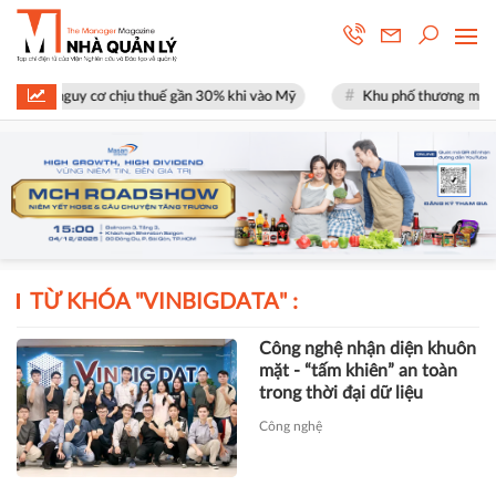
mặt nguy cơ chịu thuế gần 30% khi vào Mỹ
Khu phố thương mại SOHO t
TỪ KHÓA "
VINBIGDATA
" :
Công nghệ nhận diện khuôn
mặt - “tấm khiên” an toàn
trong thời đại dữ liệu
Công nghệ
TS Nguyễn Quý Hà: FDA
mở ra cánh cửa cho
VinBigdata chinh phục
những thị trường hàng đầu
thế giới