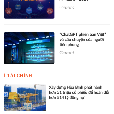
“ChatGPT phiên bản Việt”
và câu chuyện của người
tiên phong
Công nghệ
TÀI CHÍNH
Xây dựng Hòa Bình phát hành
hơn 51 triệu cổ phiếu để hoán đổi
hơn 514 tỷ đồng nợ
Novaland báo lãi 912 tỷ đồng,
khoản thu tài chính hơn 1.700 tỷ
đồng trở thành điểm tựa lợi
nhuận