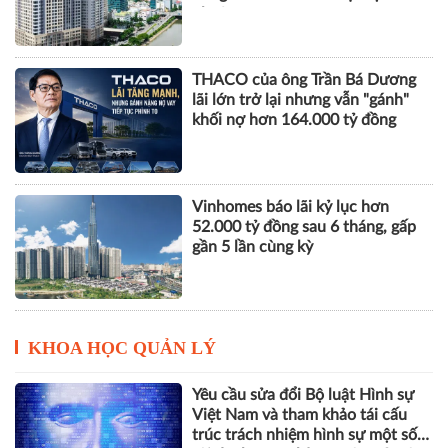
nhuận
THACO của ông Trần Bá Dương
lãi lớn trở lại nhưng vẫn "gánh"
khối nợ hơn 164.000 tỷ đồng
Vinhomes báo lãi kỷ lục hơn
52.000 tỷ đồng sau 6 tháng, gấp
gần 5 lần cùng kỳ
KHOA HỌC QUẢN LÝ
Yêu cầu sửa đổi Bộ luật Hình sự
Việt Nam và tham khảo tái cấu
trúc trách nhiệm hình sự một số