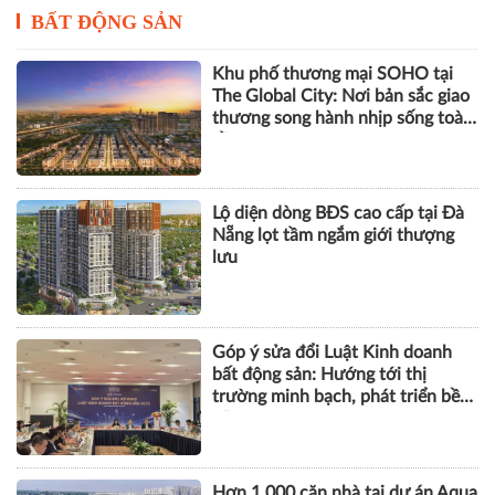
BẤT ĐỘNG SẢN
Khu phố thương mại SOHO tại
The Global City: Nơi bản sắc giao
thương song hành nhịp sống toàn
cầu
Lộ diện dòng BĐS cao cấp tại Đà
Nẵng lọt tầm ngắm giới thượng
lưu
Góp ý sửa đổi Luật Kinh doanh
bất động sản: Hướng tới thị
trường minh bạch, phát triển bền
vững
Hơn 1.000 căn nhà tại dự án Aqua