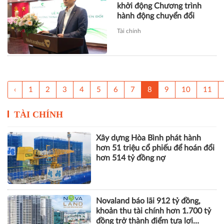
khởi động Chương trình
hành động chuyển đổi
Tài chính
‹
1
2
3
4
5
6
7
8
9
10
11
TÀI CHÍNH
Xây dựng Hòa Bình phát hành
hơn 51 triệu cổ phiếu để hoán đổi
hơn 514 tỷ đồng nợ
Novaland báo lãi 912 tỷ đồng,
khoản thu tài chính hơn 1.700 tỷ
đồng trở thành điểm tựa lợi