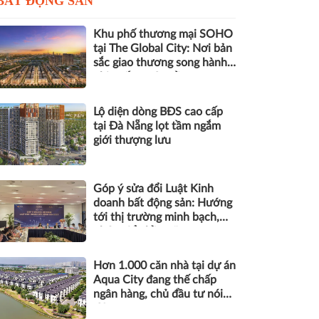
BẤT ĐỘNG SẢN
Khu phố thương mại SOHO
tại The Global City: Nơi bản
sắc giao thương song hành
nhịp sống toàn cầu
Lộ diện dòng BĐS cao cấp
tại Đà Nẵng lọt tầm ngắm
giới thượng lưu
Góp ý sửa đổi Luật Kinh
doanh bất động sản: Hướng
tới thị trường minh bạch,
phát triển bền vững
Hơn 1.000 căn nhà tại dự án
Aqua City đang thế chấp
ngân hàng, chủ đầu tư nói
gì?