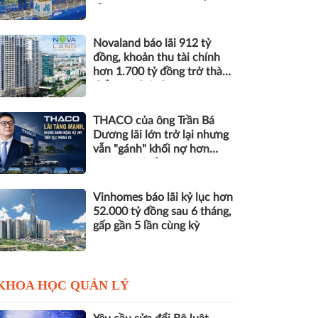
đồng nợ
Novaland báo lãi 912 tỷ
đồng, khoản thu tài chính
hơn 1.700 tỷ đồng trở thành
điểm tựa lợi nhuận
THACO của ông Trần Bá
Dương lãi lớn trở lại nhưng
vẫn "gánh" khối nợ hơn
164.000 tỷ đồng
Vinhomes báo lãi kỷ lục hơn
52.000 tỷ đồng sau 6 tháng,
gấp gần 5 lần cùng kỳ
KHOA HỌC QUẢN LÝ