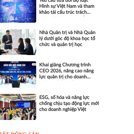
Yêu cầu sửa đổi Bộ luật
Hình sự Việt Nam và tham
khảo tái cấu trúc trách
nhiệm hình sự một số tội
danh trong kỷ nguyên trí tuệ
nhân tạo
Nhà Quản trị và Nhà Quản
lý dưới góc độ khoa học tổ
chức và quản trị học
Khai giảng Chương trình
CEO 2026, nâng cao năng
lực quản trị cho doanh
nghiệp nhỏ và vừa
ESG, số hóa và năng lực
chống chịu tạo động lực mới
cho doanh nghiệp Việt