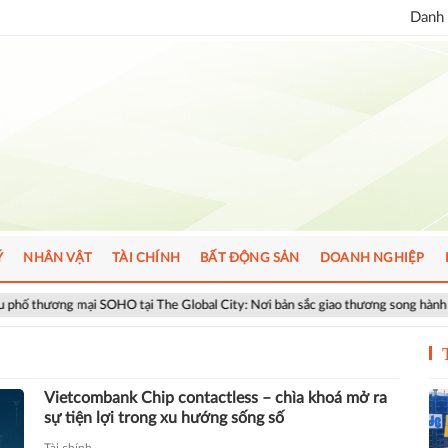
Danh 
Ý
NHÂN VẬT
TÀI CHÍNH
BẤT ĐỘNG SẢN
DOANH NGHIỆP
ại SOHO tại The Global City: Nơi bản sắc giao thương song hành nhịp sống toà
Vietcombank Chip contactless – chìa khoá mở ra
sự tiện lợi trong xu hướng sống số
Tài chính