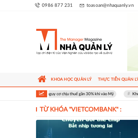
0986 877 231
toasoan@nhaquanly.vn
KHOA HỌC QUẢN LÝ
THỰC TIỄN QUẢN L
Việt đối mặt nguy cơ chịu thuế gần 30% khi vào Mỹ
Khu phố thương m
TỪ KHÓA "
VIETCOMBANK
" :