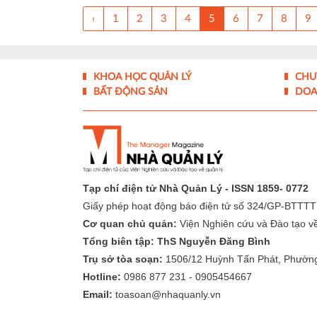
‹
1
2
3
4
5
6
7
8
9
KHOA HỌC QUẢN LÝ
CHU
BẤT ĐỘNG SẢN
DOA
Tạp chí điện tử Nhà Quản Lý - ISSN 1859- 0772
Giấy phép hoạt động báo điện tử số 324/GP-BTTTT
Cơ quan chủ quản:
Viện Nghiên cứu và Đào tạo về 
Tổng biên tập: ThS Nguyễn Đăng Bình
Trụ sở tòa soạn:
1506/12 Huỳnh Tấn Phát, Phườn
Hotline:
0986 877 231 - 0905454667
Email:
toasoan@nhaquanly.vn