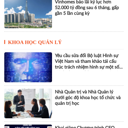
KHOA HỌC QUẢN LÝ
Yêu cầu sửa đổi Bộ luật Hình sự
Việt Nam và tham khảo tái cấu
trúc trách nhiệm hình sự một số
tội danh trong kỷ nguyên trí tuệ
nhân tạo
Nhà Quản trị và Nhà Quản lý
dưới góc độ khoa học tổ chức và
quản trị học
Khai giảng Chương trình CEO
2026, nâng cao năng lực quản trị
cho doanh nghiệp nhỏ và vừa
ESG, số hóa và năng lực chống