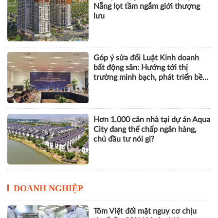
bất động sản: Hướng tới thị
trường minh bạch, phát triển bền
vững
Hơn 1.000 căn nhà tại dự án Aqua
City đang thế chấp ngân hàng,
chủ đầu tư nói gì?
DOANH NGHIỆP
Tôm Việt đối mặt nguy cơ chịu
thuế gần 30% khi vào Mỹ
VPBank, FINAN và Mastercard ra
mắt giải pháp quản trị chi tiêu tích