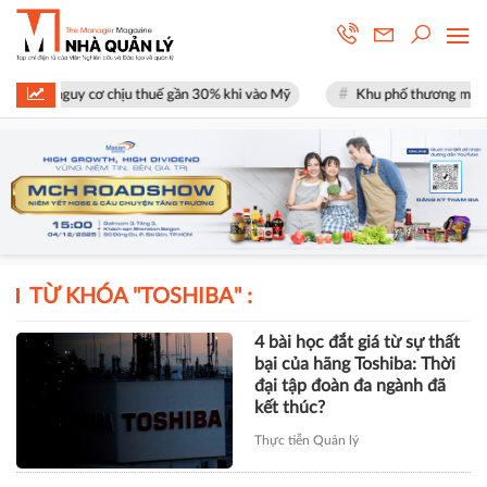
 mặt nguy cơ chịu thuế gần 30% khi vào Mỹ
Khu phố thương mại SOHO 
TỪ KHÓA "
TOSHIBA
" :
4 bài học đắt giá từ sự thất
bại của hãng Toshiba: Thời
đại tập đoàn đa ngành đã
kết thúc?
Thực tiễn Quản lý
TÀI CHÍNH
Xây dựng Hòa Bình phát hành
hơn 51 triệu cổ phiếu để hoán đổi
hơn 514 tỷ đồng nợ