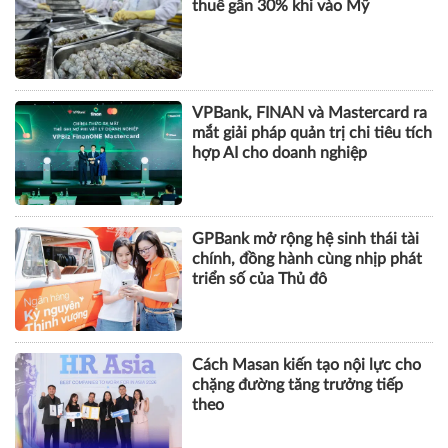
hợp AI cho doanh nghiệp
GPBank mở rộng hệ sinh thái tài
chính, đồng hành cùng nhịp phát
triển số của Thủ đô
Cách Masan kiến tạo nội lực cho
chặng đường tăng trưởng tiếp
theo
KHOA HỌC QUẢN LÝ
CHUYỆN QUẢN LÝ
NHÂN VẬT
TÀI CHÍNH
BẤT ĐỘNG SẢN
DOANH NGHIỆP
CÔNG NGHỆ
SỨC KHỎE