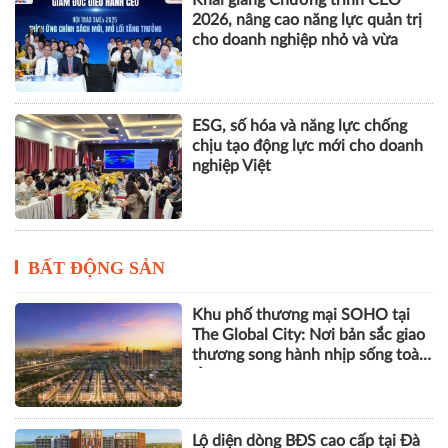
chịu tạo động lực mới cho doanh
nghiệp Việt
BẤT ĐỘNG SẢN
Khu phố thương mại SOHO tại
The Global City: Nơi bản sắc giao
thương song hành nhịp sống toàn
cầu
Lộ diện dòng BĐS cao cấp tại Đà
Nẵng lọt tầm ngắm giới thượng
lưu
Góp ý sửa đổi Luật Kinh doanh