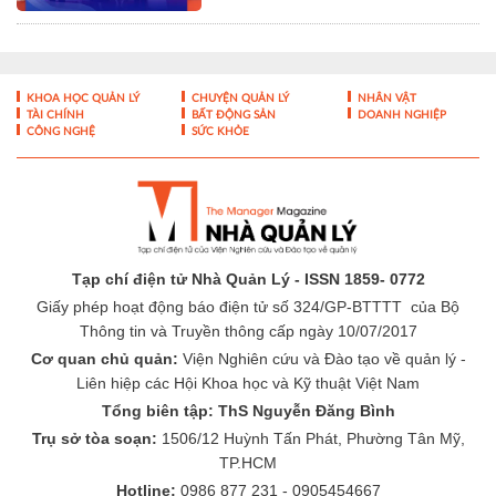
Tạp chí điện tử Nhà Quản Lý - ISSN 1859- 0772
Giấy phép hoạt động báo điện tử số 324/GP-BTTTT của Bộ
Thông tin và Truyền thông cấp ngày 10/07/2017
Cơ quan chủ quản:
Viện Nghiên cứu và Đào tạo về quản lý -
Liên hiệp các Hội Khoa học và Kỹ thuật Việt Nam
Tổng biên tập: ThS Nguyễn Đăng Bình
Trụ sở tòa soạn:
1506/12 Huỳnh Tấn Phát, Phường Tân Mỹ,
TP.HCM
Hotline:
0986 877 231 - 0905454667
Email:
toasoan@nhaquanly.vn
-
-
THÔNG TIN TÒA SOẠN
ĐÓNG GÓP Ý KIẾN
LIÊN HỆ QUẢNG
-
CÁO
BÁO GIÁ QUẢNG CÁO