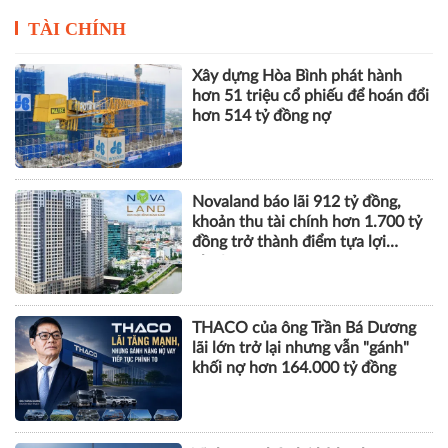
Novaland báo lãi 912 tỷ đồng,
khoản thu tài chính hơn 1.700 tỷ
đồng trở thành điểm tựa lợi
nhuận
THACO của ông Trần Bá Dương
lãi lớn trở lại nhưng vẫn "gánh"
khối nợ hơn 164.000 tỷ đồng
Vinhomes báo lãi kỷ lục hơn
52.000 tỷ đồng sau 6 tháng, gấp
gần 5 lần cùng kỳ