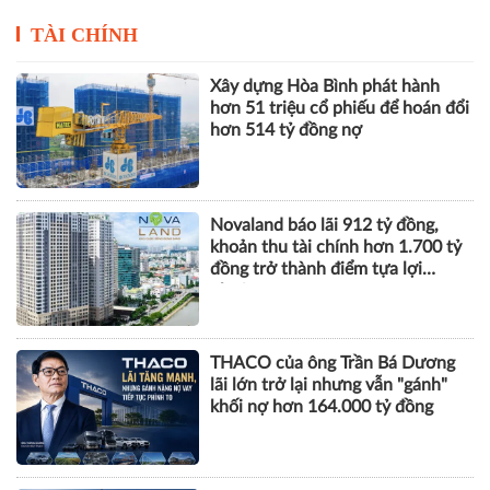
Novaland báo lãi 912 tỷ đồng,
khoản thu tài chính hơn 1.700 tỷ
đồng trở thành điểm tựa lợi
nhuận
THACO của ông Trần Bá Dương
lãi lớn trở lại nhưng vẫn "gánh"
khối nợ hơn 164.000 tỷ đồng
Vinhomes báo lãi kỷ lục hơn
52.000 tỷ đồng sau 6 tháng, gấp
gần 5 lần cùng kỳ