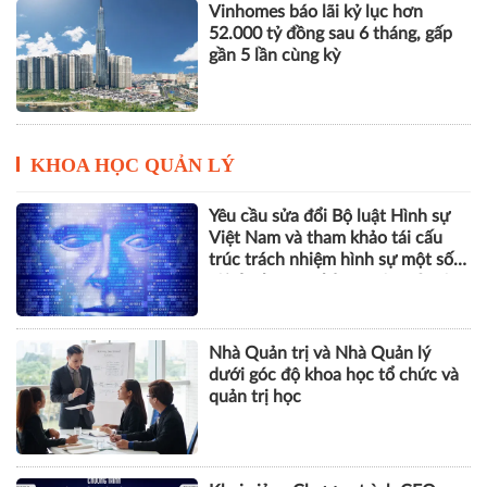
KHOA HỌC QUẢN LÝ
Yêu cầu sửa đổi Bộ luật Hình sự
Việt Nam và tham khảo tái cấu
trúc trách nhiệm hình sự một số
tội danh trong kỷ nguyên trí tuệ
nhân tạo
Nhà Quản trị và Nhà Quản lý
dưới góc độ khoa học tổ chức và
quản trị học
Khai giảng Chương trình CEO
2026, nâng cao năng lực quản trị
cho doanh nghiệp nhỏ và vừa
ESG, số hóa và năng lực chống