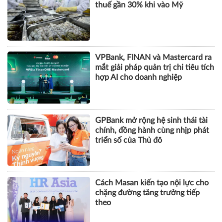
mắt giải pháp quản trị chi tiêu tích
hợp AI cho doanh nghiệp
GPBank mở rộng hệ sinh thái tài
chính, đồng hành cùng nhịp phát
triển số của Thủ đô
Cách Masan kiến tạo nội lực cho
chặng đường tăng trưởng tiếp
theo
KHOA HỌC QUẢN LÝ
CHUYỆN QUẢN LÝ
NHÂN VẬT
TÀI CHÍNH
BẤT ĐỘNG SẢN
DOANH NGHIỆP
CÔNG NGHỆ
SỨC KHỎE