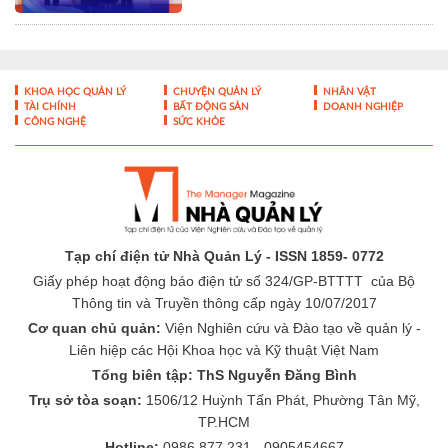
Tạp chí điện tử Nhà Quản Lý - ISSN 1859- 0772
Giấy phép hoạt động báo điện tử số 324/GP-BTTTT của Bộ
Thông tin và Truyền thông cấp ngày 10/07/2017
Cơ quan chủ quản:
Viện Nghiên cứu và Đào tạo về quản lý -
Liên hiệp các Hội Khoa học và Kỹ thuật Việt Nam
Tổng biên tập: ThS Nguyễn Đăng Bình
Trụ sở tòa soạn:
1506/12 Huỳnh Tấn Phát, Phường Tân Mỹ,
TP.HCM
Hotline:
0986 877 231 - 0905454667
Email:
toasoan@nhaquanly.vn
-
-
THÔNG TIN TÒA SOẠN
ĐÓNG GÓP Ý KIẾN
LIÊN HỆ QUẢNG
-
CÁO
BÁO GIÁ QUẢNG CÁO