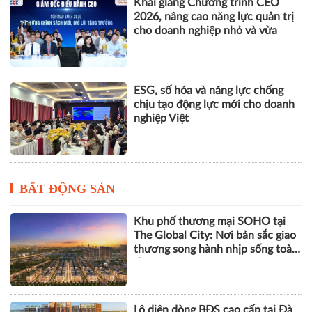
chịu tạo động lực mới cho doanh
nghiệp Việt
BẤT ĐỘNG SẢN
Khu phố thương mại SOHO tại
The Global City: Nơi bản sắc giao
thương song hành nhịp sống toàn
cầu
Lộ diện dòng BĐS cao cấp tại Đà
Nẵng lọt tầm ngắm giới thượng
lưu
Góp ý sửa đổi Luật Kinh doanh