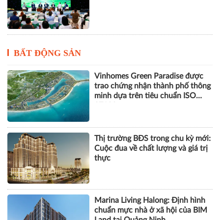
Vinhomes Green Paradise được
trao chứng nhận thành phố thông
minh dựa trên tiêu chuẩn ISO
37122
Thị trường BĐS trong chu kỳ mới:
Cuộc đua về chất lượng và giá trị
thực
Marina Living Halong: Định hình
chuẩn mực nhà ở xã hội của BIM
Land tại Quảng Ninh
Masterise Homes gia tăng giá trị
cho khách hàng bằng những giải
pháp đồng hành dài hạn