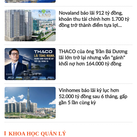
THACO của ông Trần Bá Dương
lãi lớn trở lại nhưng vẫn "gánh"
khối nợ hơn 164.000 tỷ đồng
Vinhomes báo lãi kỷ lục hơn
52.000 tỷ đồng sau 6 tháng, gấp
gần 5 lần cùng kỳ
KHOA HỌC QUẢN LÝ
Khai giảng Chương trình CEO
2026, nâng cao năng lực quản trị
cho doanh nghiệp nhỏ và vừa