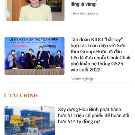
hợp tác toàn diện với Sơn
Kim Group: Bước đi đầu
tiên là đưa chuỗi Chuk Chuk
phủ khắp hệ thống GS25
vào cuối 2022
Doanh nghiệp
TÀI CHÍNH
Xây dựng Hòa Bình phát hành
hơn 51 triệu cổ phiếu để hoán đổi
hơn 514 tỷ đồng nợ
Novaland báo lãi 912 tỷ đồng,
khoản thu tài chính hơn 1.700 tỷ
đồng trở thành điểm tựa lợi
nhuận