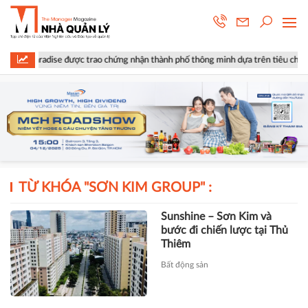
 Paradise được trao chứng nhận thành phố thông minh dựa trên tiêu chuẩn IS
TỪ KHÓA "
SƠN KIM GROUP
" :
Sunshine – Sơn Kim và
bước đi chiến lược tại Thủ
Thiêm
Bất động sản
Thành viên của Sơn Kim
Land phát hành trái phiếu
với lãi suất 13,5%/năm
Doanh nghiệp