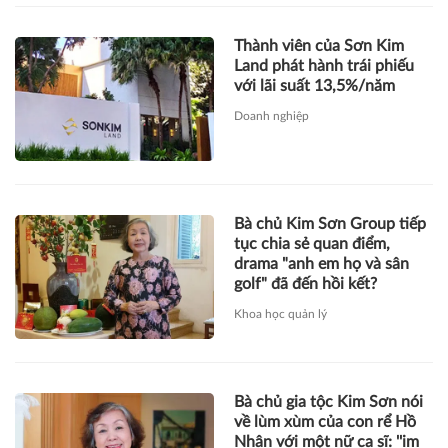
Bà chủ Kim Sơn Group tiếp
tục chia sẻ quan điểm,
drama "anh em họ và sân
golf" đã đến hồi kết?
Khoa học quản lý
Bà chủ gia tộc Kim Sơn nói
về lùm xùm của con rể Hồ
Nhân với một nữ ca sĩ: ''im
lặng là vàng!''
Khoa học quản lý
Tập đoàn KIDO “bắt tay”