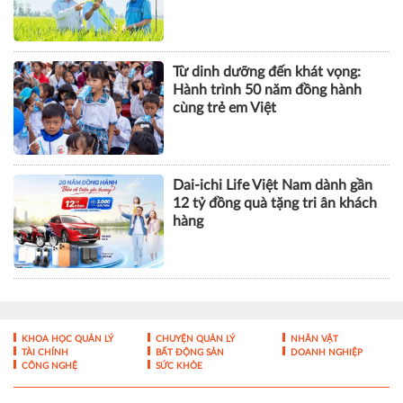
Dai-ichi Life Việt Nam dành gần
12 tỷ đồng quà tặng tri ân khách
hàng
KHOA HỌC QUẢN LÝ
CHUYỆN QUẢN LÝ
NHÂN VẬT
TÀI CHÍNH
BẤT ĐỘNG SẢN
DOANH NGHIỆP
CÔNG NGHỆ
SỨC KHỎE
Tạp chí điện tử Nhà Quản Lý - ISSN 1859- 0772
Giấy phép hoạt động báo điện tử số 324/GP-BTTTT của Bộ