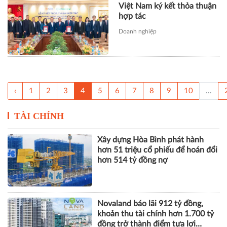
Việt Nam ký kết thỏa thuận
hợp tác
Doanh nghiệp
‹
1
2
3
4
5
6
7
8
9
10
...
TÀI CHÍNH
Xây dựng Hòa Bình phát hành
hơn 51 triệu cổ phiếu để hoán đổi
hơn 514 tỷ đồng nợ
Novaland báo lãi 912 tỷ đồng,
khoản thu tài chính hơn 1.700 tỷ
đồng trở thành điểm tựa lợi