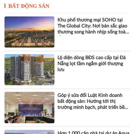
BẤT ĐỘNG SẢN
Khu phố thương mại SOHO tại
The Global City: Nơi bản sắc giao
thương song hành nhịp sống toàn
cầu
Lộ diện dòng BĐS cao cấp tại Đà
Nẵng lọt tầm ngắm giới thượng
lưu
Góp ý sửa đổi Luật Kinh doanh
bất động sản: Hướng tới thị
trường minh bạch, phát triển bền
vững
Hơn 1.000 căn nhà tại dự án Aqua