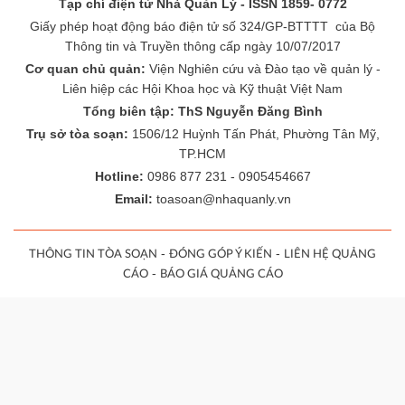
Tạp chí điện tử Nhà Quản Lý - ISSN 1859- 0772
Giấy phép hoạt động báo điện tử số 324/GP-BTTTT của Bộ
Thông tin và Truyền thông cấp ngày 10/07/2017
Cơ quan chủ quản:
Viện Nghiên cứu và Đào tạo về quản lý -
Liên hiệp các Hội Khoa học và Kỹ thuật Việt Nam
Tổng biên tập: ThS Nguyễn Đăng Bình
Trụ sở tòa soạn:
1506/12 Huỳnh Tấn Phát, Phường Tân Mỹ,
TP.HCM
Hotline:
0986 877 231 - 0905454667
Email:
toasoan@nhaquanly.vn
-
-
THÔNG TIN TÒA SOẠN
ĐÓNG GÓP Ý KIẾN
LIÊN HỆ QUẢNG
-
CÁO
BÁO GIÁ QUẢNG CÁO