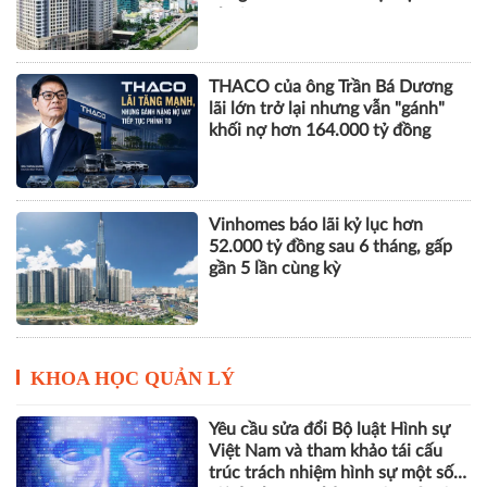
nhuận
THACO của ông Trần Bá Dương
lãi lớn trở lại nhưng vẫn "gánh"
khối nợ hơn 164.000 tỷ đồng
Vinhomes báo lãi kỷ lục hơn
52.000 tỷ đồng sau 6 tháng, gấp
gần 5 lần cùng kỳ
KHOA HỌC QUẢN LÝ
Yêu cầu sửa đổi Bộ luật Hình sự
Việt Nam và tham khảo tái cấu
trúc trách nhiệm hình sự một số