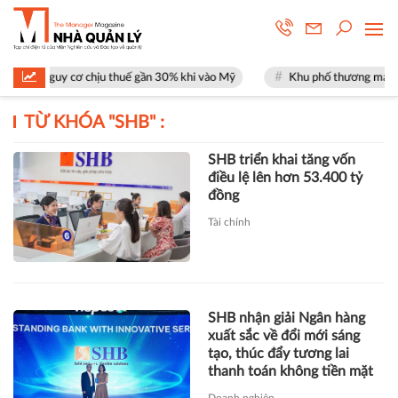
t nguy cơ chịu thuế gần 30% khi vào Mỹ
Khu phố thương mại SOHO tại
TỪ KHÓA "
SHB
" :
SHB triển khai tăng vốn
điều lệ lên hơn 53.400 tỷ
đồng
Tài chính
SHB nhận giải Ngân hàng
xuất sắc về đổi mới sáng
tạo, thúc đẩy tương lai
thanh toán không tiền mặt