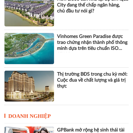
trao chứng nhận thành phố thông
minh dựa trên tiêu chuẩn ISO
37122
Thị trường BĐS trong chu kỳ mới:
Cuộc đua về chất lượng và giá trị
thực
DOANH NGHIỆP
GPBank mở rộng hệ sinh thái tài
chính, đồng hành cùng nhịp phát
triển số của Thủ đô
Cách Masan kiến tạo nội lực cho