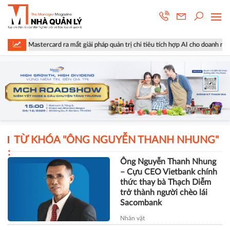
và Mastercard ra mắt giải pháp quản trị chi tiêu tích hợp AI cho doanh nghiệp
TỪ KHÓA "
ÔNG NGUYỄN THANH NHUNG
"
:
Ông Nguyễn Thanh Nhung
– Cựu CEO Vietbank chính
thức thay bà Thạch Diễm
trở thành người chèo lái
Sacombank
Nhân vật
TÀI CHÍNH
Xây dựng Hòa Bình phát hành
hơn 51 triệu cổ phiếu để hoán đổi
hơn 514 tỷ đồng nợ