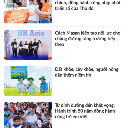
chặng đường tăng trưởng tiếp
theo
Đất khỏe, cây khỏe, người nông
dân thêm niềm tin
Từ dinh dưỡng đến khát vọng:
Hành trình 50 năm đồng hành
cùng trẻ em Việt
KHOA HỌC QUẢN LÝ
CHUYỆN QUẢN LÝ
NHÂN VẬT
TÀI CHÍNH
BẤT ĐỘNG SẢN
DOANH NGHIỆP
CÔNG NGHỆ
SỨC KHỎE