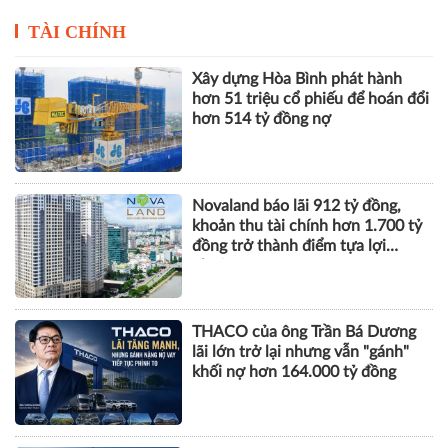
Novaland báo lãi 912 tỷ đồng,
khoản thu tài chính hơn 1.700 tỷ
đồng trở thành điểm tựa lợi
nhuận
THACO của ông Trần Bá Dương
lãi lớn trở lại nhưng vẫn "gánh"
khối nợ hơn 164.000 tỷ đồng
Vinhomes báo lãi kỷ lục hơn
52.000 tỷ đồng sau 6 tháng, gấp
gần 5 lần cùng kỳ