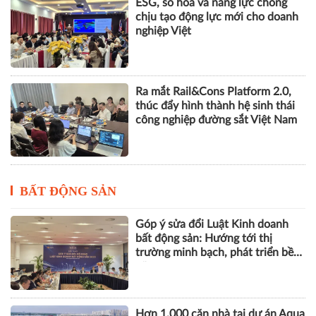
thúc đẩy hình thành hệ sinh thái
công nghiệp đường sắt Việt Nam
BẤT ĐỘNG SẢN
Góp ý sửa đổi Luật Kinh doanh
bất động sản: Hướng tới thị
trường minh bạch, phát triển bền
vững
Hơn 1.000 căn nhà tại dự án Aqua
City đang thế chấp ngân hàng,
chủ đầu tư nói gì?
Vinhomes Green Paradise được