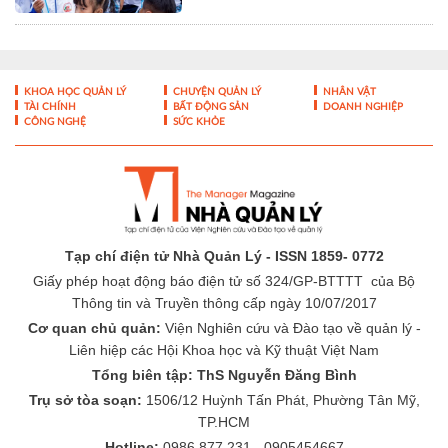
Tạp chí điện tử Nhà Quản Lý - ISSN 1859- 0772
Giấy phép hoạt động báo điện tử số 324/GP-BTTTT của Bộ
Thông tin và Truyền thông cấp ngày 10/07/2017
Cơ quan chủ quản:
Viện Nghiên cứu và Đào tạo về quản lý -
Liên hiệp các Hội Khoa học và Kỹ thuật Việt Nam
Tổng biên tập: ThS Nguyễn Đăng Bình
Trụ sở tòa soạn:
1506/12 Huỳnh Tấn Phát, Phường Tân Mỹ,
TP.HCM
Hotline:
0986 877 231 - 0905454667
Email:
toasoan@nhaquanly.vn
-
-
THÔNG TIN TÒA SOẠN
ĐÓNG GÓP Ý KIẾN
LIÊN HỆ QUẢNG
-
CÁO
BÁO GIÁ QUẢNG CÁO