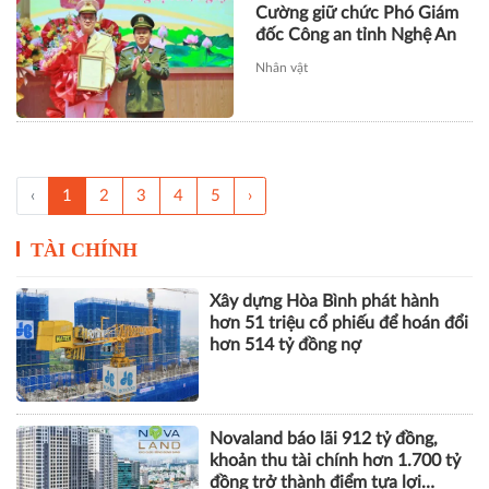
Cường giữ chức Phó Giám
đốc Công an tỉnh Nghệ An
Nhân vật
‹
1
2
3
4
5
›
TÀI CHÍNH
Xây dựng Hòa Bình phát hành
hơn 51 triệu cổ phiếu để hoán đổi
hơn 514 tỷ đồng nợ
Novaland báo lãi 912 tỷ đồng,
khoản thu tài chính hơn 1.700 tỷ
đồng trở thành điểm tựa lợi