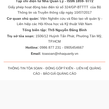
Tạp chí điện tử Nhà Quản Lý - ISSN 1859- 0772
Giấy phép hoạt động báo điện tử số 324/GP-BTTTT của Bộ
Thông tin và Truyền thông cấp ngày 10/07/2017
Cơ quan chủ quản:
Viện Nghiên cứu và Đào tạo về quản lý -
Liên hiệp các Hội Khoa học và Kỹ thuật Việt Nam
Tổng biên tập: ThS Nguyễn Đăng Bình
Trụ sở tòa soạn:
1506/12 Huỳnh Tấn Phát, Phường Tân Mỹ,
TP.HCM
Hotline:
0986 877 231 - 0905454667
Email:
toasoan@nhaquanly.vn
-
-
THÔNG TIN TÒA SOẠN
ĐÓNG GÓP Ý KIẾN
LIÊN HỆ QUẢNG
-
CÁO
BÁO GIÁ QUẢNG CÁO