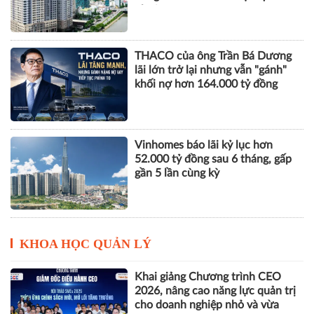
nhuận
THACO của ông Trần Bá Dương
lãi lớn trở lại nhưng vẫn "gánh"
khối nợ hơn 164.000 tỷ đồng
Vinhomes báo lãi kỷ lục hơn
52.000 tỷ đồng sau 6 tháng, gấp
gần 5 lần cùng kỳ
KHOA HỌC QUẢN LÝ
Khai giảng Chương trình CEO
2026, nâng cao năng lực quản trị
cho doanh nghiệp nhỏ và vừa