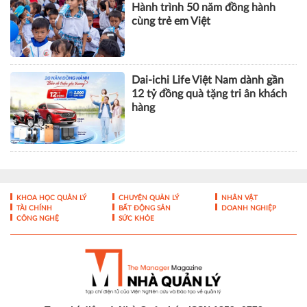
Hành trình 50 năm đồng hành
cùng trẻ em Việt
Dai-ichi Life Việt Nam dành gần
12 tỷ đồng quà tặng tri ân khách
hàng
KHOA HỌC QUẢN LÝ
CHUYỆN QUẢN LÝ
NHÂN VẬT
TÀI CHÍNH
BẤT ĐỘNG SẢN
DOANH NGHIỆP
CÔNG NGHỆ
SỨC KHỎE