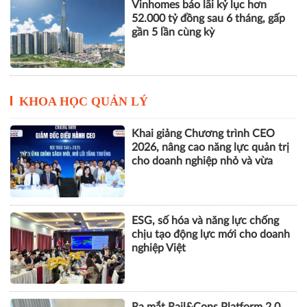
KHOA HỌC QUẢN LÝ
Khai giảng Chương trình CEO
2026, nâng cao năng lực quản trị
cho doanh nghiệp nhỏ và vừa
ESG, số hóa và năng lực chống
chịu tạo động lực mới cho doanh
nghiệp Việt
Ra mắt Rail&Cons Platform 2.0,
thúc đẩy hình thành hệ sinh thái
công nghiệp đường sắt Việt Nam
Tái cấu trúc kênh dẫn vốn, khơi