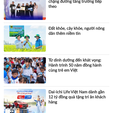
Từ dinh dưỡng đến khát vọng:
Hành trình 50 năm đồng hành
cùng trẻ em Việt
Dai-ichi Life Việt Nam dành gần
12 tỷ đồng quà tặng tri ân khách
hàng
KHOA HỌC QUẢN LÝ
CHUYỆN QUẢN LÝ
NHÂN VẬT
TÀI CHÍNH
BẤT ĐỘNG SẢN
DOANH NGHIỆP
CÔNG NGHỆ
SỨC KHỎE