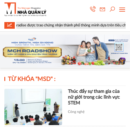
n Paradise được trao chứng nhận thành phố thông minh dựa trên tiêu chuẩn I
TỪ KHÓA "
MSD
" :
Thúc đẩy sự tham gia của
nữ giới trong các lĩnh vực
STEM
Công nghệ
TÀI CHÍNH
Xây dựng Hòa Bình phát hành
hơn 51 triệu cổ phiếu để hoán đổi
hơn 514 tỷ đồng nợ