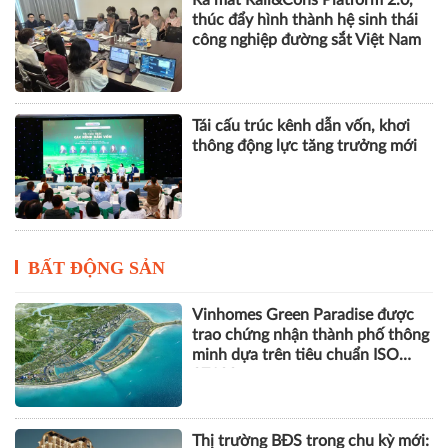
thông động lực tăng trưởng mới
BẤT ĐỘNG SẢN
Vinhomes Green Paradise được
trao chứng nhận thành phố thông
minh dựa trên tiêu chuẩn ISO
37122
Thị trường BĐS trong chu kỳ mới:
Cuộc đua về chất lượng và giá trị
thực
Marina Living Halong: Định hình