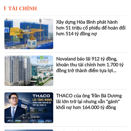
Novaland báo lãi 912 tỷ đồng,
khoản thu tài chính hơn 1.700 tỷ
đồng trở thành điểm tựa lợi
nhuận
THACO của ông Trần Bá Dương
lãi lớn trở lại nhưng vẫn "gánh"
khối nợ hơn 164.000 tỷ đồng
Vinhomes báo lãi kỷ lục hơn
52.000 tỷ đồng sau 6 tháng, gấp
gần 5 lần cùng kỳ