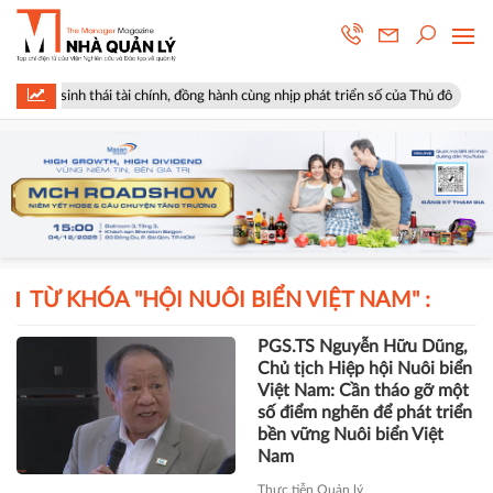
hệ sinh thái tài chính, đồng hành cùng nhịp phát triển số của Thủ đô
TỪ KHÓA "
HỘI NUÔI BIỂN VIỆT NAM
" :
PGS.TS Nguyễn Hữu Dũng,
Chủ tịch Hiệp hội Nuôi biển
Việt Nam: Cần tháo gỡ một
số điểm nghẽn để phát triển
bền vững Nuôi biển Việt
Nam
Thực tiễn Quản lý
TÀI CHÍNH
Xây dựng Hòa Bình phát hành
hơn 51 triệu cổ phiếu để hoán đổi