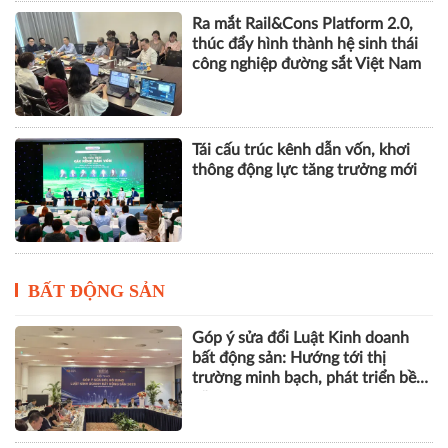
Tái cấu trúc kênh dẫn vốn, khơi
thông động lực tăng trưởng mới
BẤT ĐỘNG SẢN
Góp ý sửa đổi Luật Kinh doanh
bất động sản: Hướng tới thị
trường minh bạch, phát triển bền
vững
Hơn 1.000 căn nhà tại dự án Aqua
City đang thế chấp ngân hàng,
chủ đầu tư nói gì?