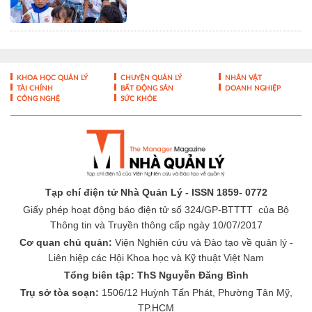
CÔNG NGHỆ
SỨC KHỎE
Tạp chí điện tử Nhà Quản Lý - ISSN 1859- 0772
Giấy phép hoạt động báo điện tử số 324/GP-BTTTT của Bộ
Thông tin và Truyền thông cấp ngày 10/07/2017
Cơ quan chủ quản:
Viện Nghiên cứu và Đào tạo về quản lý -
Liên hiệp các Hội Khoa học và Kỹ thuật Việt Nam
Tổng biên tập: ThS Nguyễn Đăng Bình
Trụ sở tòa soạn:
1506/12 Huỳnh Tấn Phát, Phường Tân Mỹ,
TP.HCM
Hotline:
0986 877 231 - 0905454667
Email:
toasoan@nhaquanly.vn
-
-
THÔNG TIN TÒA SOẠN
ĐÓNG GÓP Ý KIẾN
LIÊN HỆ QUẢNG
-
CÁO
BÁO GIÁ QUẢNG CÁO