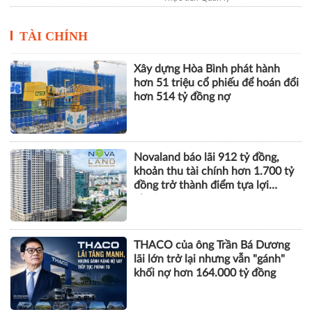
hơn 514 tỷ đồng nợ
Novaland báo lãi 912 tỷ đồng,
khoản thu tài chính hơn 1.700 tỷ
đồng trở thành điểm tựa lợi
nhuận
THACO của ông Trần Bá Dương
lãi lớn trở lại nhưng vẫn "gánh"
khối nợ hơn 164.000 tỷ đồng
Vinhomes báo lãi kỷ lục hơn
52.000 tỷ đồng sau 6 tháng, gấp
gần 5 lần cùng kỳ