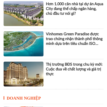
Vinhomes Green Paradise được
trao chứng nhận thành phố thông
minh dựa trên tiêu chuẩn ISO
37122
Thị trường BĐS trong chu kỳ mới:
Cuộc đua về chất lượng và giá trị
thực
DOANH NGHIỆP
GPBank mở rộng hệ sinh thái tài
chính, đồng hành cùng nhịp phát
triển số của Thủ đô