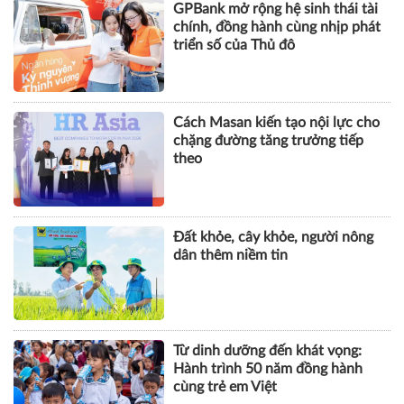
Cách Masan kiến tạo nội lực cho
chặng đường tăng trưởng tiếp
theo
Đất khỏe, cây khỏe, người nông
dân thêm niềm tin
Từ dinh dưỡng đến khát vọng:
Hành trình 50 năm đồng hành
cùng trẻ em Việt
KHOA HỌC QUẢN LÝ
CHUYỆN QUẢN LÝ
NHÂN VẬT
TÀI CHÍNH
BẤT ĐỘNG SẢN
DOANH NGHIỆP