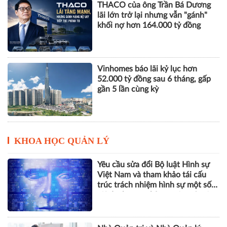
THACO của ông Trần Bá Dương
lãi lớn trở lại nhưng vẫn "gánh"
khối nợ hơn 164.000 tỷ đồng
Vinhomes báo lãi kỷ lục hơn
52.000 tỷ đồng sau 6 tháng, gấp
gần 5 lần cùng kỳ
KHOA HỌC QUẢN LÝ
Yêu cầu sửa đổi Bộ luật Hình sự
Việt Nam và tham khảo tái cấu
trúc trách nhiệm hình sự một số
tội danh trong kỷ nguyên trí tuệ
nhân tạo