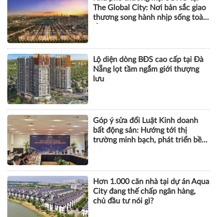
The Global City: Nơi bản sắc giao
thương song hành nhịp sống toàn
cầu
Lộ diện dòng BĐS cao cấp tại Đà
Nẵng lọt tầm ngắm giới thượng
lưu
Góp ý sửa đổi Luật Kinh doanh
bất động sản: Hướng tới thị
trường minh bạch, phát triển bền
vững
Hơn 1.000 căn nhà tại dự án Aqua
City đang thế chấp ngân hàng,
chủ đầu tư nói gì?