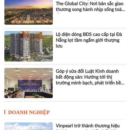
Nẵng lọt tầm ngắm giới thượng
lưu
Góp ý sửa đổi Luật Kinh doanh
bất động sản: Hướng tới thị
trường minh bạch, phát triển bền
vững
DOANH NGHIỆP
Vinpearl trở thành thương hiệu
khách sạn mạnh nhất thế giới
Tôm Việt đối mặt nguy cơ chịu
thuế gần 30% khi vào Mỹ