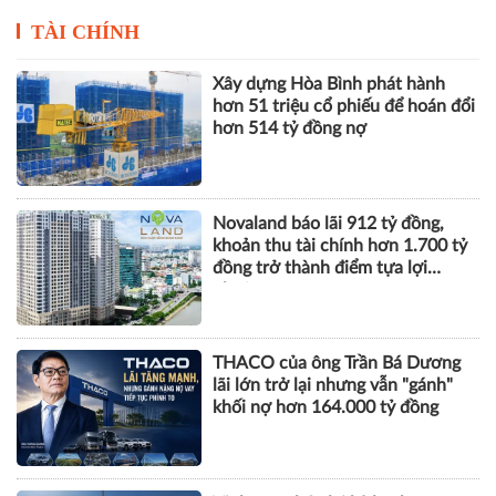
Novaland báo lãi 912 tỷ đồng,
khoản thu tài chính hơn 1.700 tỷ
đồng trở thành điểm tựa lợi
nhuận
THACO của ông Trần Bá Dương
lãi lớn trở lại nhưng vẫn "gánh"
khối nợ hơn 164.000 tỷ đồng
Vinhomes báo lãi kỷ lục hơn
52.000 tỷ đồng sau 6 tháng, gấp
gần 5 lần cùng kỳ