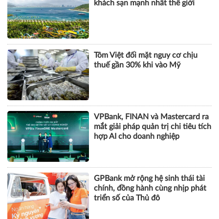
VPBank, FINAN và Mastercard ra
mắt giải pháp quản trị chi tiêu tích
hợp AI cho doanh nghiệp
GPBank mở rộng hệ sinh thái tài
chính, đồng hành cùng nhịp phát
triển số của Thủ đô
KHOA HỌC QUẢN LÝ
CHUYỆN QUẢN LÝ
NHÂN VẬT
TÀI CHÍNH
BẤT ĐỘNG SẢN
DOANH NGHIỆP
CÔNG NGHỆ
SỨC KHỎE