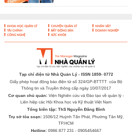
Tạp chí điện tử Nhà Quản Lý - ISSN 1859- 0772
Giấy phép hoạt động báo điện tử số 324/GP-BTTTT của Bộ
Thông tin và Truyền thông cấp ngày 10/07/2017
Cơ quan chủ quản:
Viện Nghiên cứu và Đào tạo về quản lý -
Liên hiệp các Hội Khoa học và Kỹ thuật Việt Nam
Tổng biên tập: ThS Nguyễn Đăng Bình
Trụ sở tòa soạn:
1506/12 Huỳnh Tấn Phát, Phường Tân Mỹ,
TP.HCM
Hotline:
0986 877 231 - 0905454667
Email:
toasoan@nhaquanly.vn
-
-
THÔNG TIN TÒA SOẠN
ĐÓNG GÓP Ý KIẾN
LIÊN HỆ QUẢNG
-
CÁO
BÁO GIÁ QUẢNG CÁO