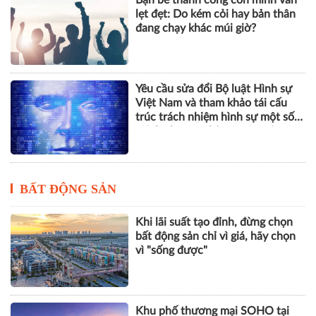
Việt Nam và tham khảo tái cấu
trúc trách nhiệm hình sự một số
tội danh trong kỷ nguyên trí tuệ
nhân tạo
BẤT ĐỘNG SẢN
Khi lãi suất tạo đỉnh, đừng chọn
bất động sản chỉ vì giá, hãy chọn
vì "sống được"
Khu phố thương mại SOHO tại
The Global City: Nơi bản sắc giao
thương song hành nhịp sống toàn
cầu
Lộ diện dòng BĐS cao cấp tại Đà