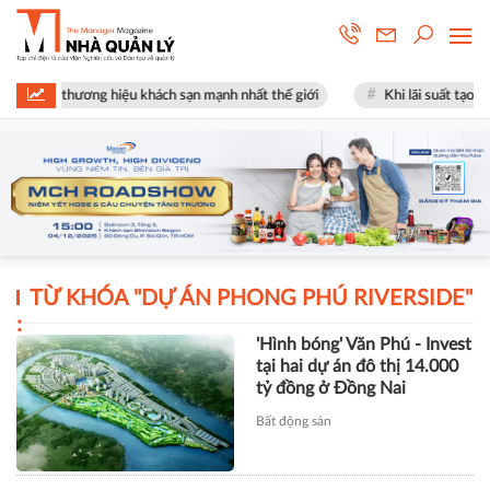
 thành thương hiệu khách sạn mạnh nhất thế giới
Khi lãi suất tạo đỉnh,
TỪ KHÓA "
DỰ ÁN PHONG PHÚ RIVERSIDE
"
:
'Hình bóng' Văn Phú - Invest
tại hai dự án đô thị 14.000
tỷ đồng ở Đồng Nai
Bất động sản
TÀI CHÍNH
Xây dựng Hòa Bình phát hành
hơn 51 triệu cổ phiếu để hoán đổi
hơn 514 tỷ đồng nợ