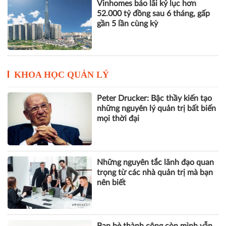
KHOA HỌC QUẢN LÝ
Peter Drucker: Bậc thầy kiến tạo
những nguyên lý quản trị bất biến
mọi thời đại
Những nguyên tắc lãnh đạo quan
trọng từ các nhà quản trị mà bạn
nên biết
Bạn bè thành công còn mình vẫn
lẹt đẹt: Do kém cỏi hay bản thân
đang chạy khác múi giờ?
Yêu cầu sửa đổi Bộ luật Hình sự