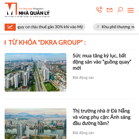
ặt nguy cơ chịu thuế gần 30% khi vào Mỹ
Khu phố thương mại SOHO tạ
TỪ KHÓA "
DKRA GROUP
" :
Sức mua tăng kỷ lục, bất
động sản vào “guồng quay”
mới
Bất động sản
Thị trường nhà ở Đà Nẵng
và vùng phụ cận: Ánh sáng
đầu đường hầm?
Bất động sản