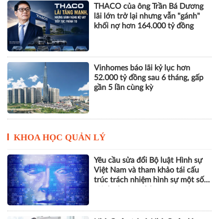
THACO của ông Trần Bá Dương
lãi lớn trở lại nhưng vẫn "gánh"
khối nợ hơn 164.000 tỷ đồng
Vinhomes báo lãi kỷ lục hơn
52.000 tỷ đồng sau 6 tháng, gấp
gần 5 lần cùng kỳ
KHOA HỌC QUẢN LÝ
Yêu cầu sửa đổi Bộ luật Hình sự
Việt Nam và tham khảo tái cấu
trúc trách nhiệm hình sự một số
tội danh trong kỷ nguyên trí tuệ
nhân tạo