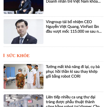
Doanh nhân trẻ Việt Nam khóa
VIII
Vingroup tái bổ nhiệm CEO
Nguyễn Việt Quang, VinFast lần
đầu vượt mốc 115.000 xe sau nửa
năm
SỨC KHỎE
Tưởng mất khả năng đi lại, cụ bà
phục hồi thần kì sau thay khớp
gối bằng robot CORI
Liên tiếp nhiều ca ung thư đại
tràng được phẫu thuật thành
công bằng robot tại Vinmec Cần