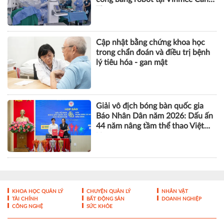
Thơ
Cập nhật bằng chứng khoa học
trong chẩn đoán và điều trị bệnh
lý tiêu hóa - gan mật
Giải vô địch bóng bàn quốc gia
Báo Nhân Dân năm 2026: Dấu ấn
44 năm nâng tầm thể thao Việt
Nam
KHOA HỌC QUẢN LÝ
CHUYỆN QUẢN LÝ
NHÂN VẬT
TÀI CHÍNH
BẤT ĐỘNG SẢN
DOANH NGHIỆP
CÔNG NGHỆ
SỨC KHỎE