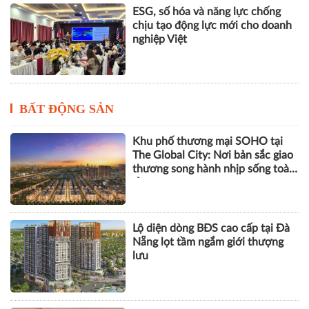
ESG, số hóa và năng lực chống
chịu tạo động lực mới cho doanh
nghiệp Việt
BẤT ĐỘNG SẢN
Khu phố thương mại SOHO tại
The Global City: Nơi bản sắc giao
thương song hành nhịp sống toàn
cầu
Lộ diện dòng BĐS cao cấp tại Đà
Nẵng lọt tầm ngắm giới thượng
lưu
Góp ý sửa đổi Luật Kinh doanh