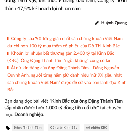
thành 47,5% kế hoạch lợi nhuận năm.
Huỳnh Quang
Công ty của '9X từng giàu nhất sàn chứng khoán Việt Nam'
dự chi hơn 100 tỷ mua thêm cổ phiếu của Đô Thị Kinh Bắc
Khoản lợi nhuận bất thường gần 2.400 tỷ tại Kinh Bắc
(KBC): Ông Đặng Thành Tâm "ngồi không" cũng có lãi
Ái nữ kín tiếng của ông Đặng Thành Tâm - Đặng Nguyễn
Quỳnh Anh, người từng nắm giữ danh hiệu “nữ 9X giàu nhất
sàn chứng khoán Việt Nam” được đề cử vào ban lãnh đạo Kinh
Bắc
Bạn đang đọc bài viết
"Kinh Bắc của ông Đặng Thành Tâm
sắp nhận được hơn 1.000 tỷ đồng tiền cổ tức"
tại chuyên
mục
Doanh nghiệp
.
Đặng Thành Tâm
Công ty Kinh Bắc
cổ phiếu KBC