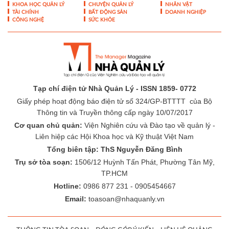
TÀI CHÍNH
BẤT ĐỘNG SẢN
DOANH NGHIỆP
CÔNG NGHỆ
SỨC KHỎE
Tạp chí điện tử Nhà Quản Lý - ISSN 1859- 0772
Giấy phép hoạt động báo điện tử số 324/GP-BTTTT của Bộ
Thông tin và Truyền thông cấp ngày 10/07/2017
Cơ quan chủ quản:
Viện Nghiên cứu và Đào tạo về quản lý -
Liên hiệp các Hội Khoa học và Kỹ thuật Việt Nam
Tổng biên tập: ThS Nguyễn Đăng Bình
Trụ sở tòa soạn:
1506/12 Huỳnh Tấn Phát, Phường Tân Mỹ,
TP.HCM
Hotline:
0986 877 231 - 0905454667
Email:
toasoan@nhaquanly.vn
-
-
THÔNG TIN TÒA SOẠN
ĐÓNG GÓP Ý KIẾN
LIÊN HỆ QUẢNG