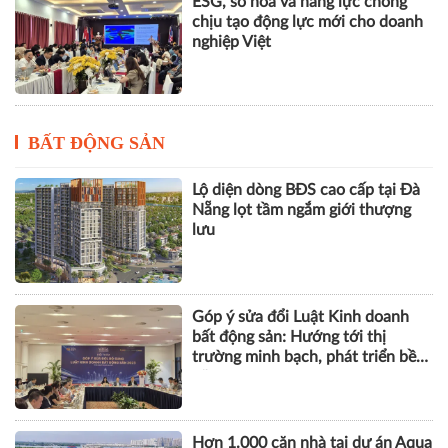
Khai giảng Chương trình CEO
2026, nâng cao năng lực quản trị
cho doanh nghiệp nhỏ và vừa
ESG, số hóa và năng lực chống
chịu tạo động lực mới cho doanh
nghiệp Việt
BẤT ĐỘNG SẢN
Lộ diện dòng BĐS cao cấp tại Đà
Nẵng lọt tầm ngắm giới thượng
lưu