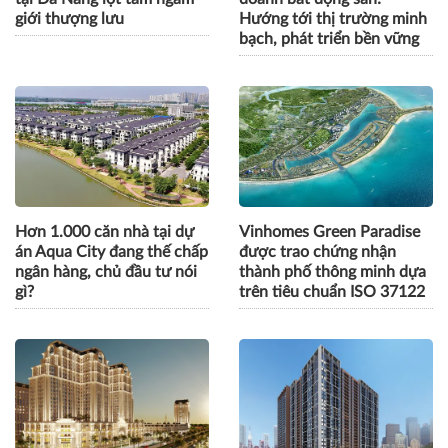
Lộ diện dòng BĐS cao cấp
Góp ý sửa đổi Luật Kinh
tại Đà Nẵng lọt tầm ngắm
doanh bất động sản:
giới thượng lưu
Hướng tới thị trường minh
bạch, phát triển bền vững
Hơn 1.000 căn nhà tại dự
Vinhomes Green Paradise
án Aqua City đang thế chấp
được trao chứng nhận
ngân hàng, chủ đầu tư nói
thành phố thông minh dựa
gì?
trên tiêu chuẩn ISO 37122