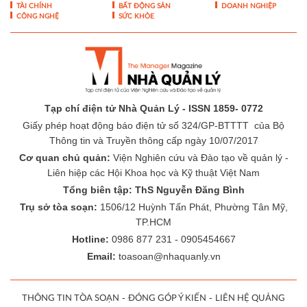
Nam
KHOA HỌC QUẢN LÝ
CHUYỆN QUẢN LÝ
NHÂN VẬT
TÀI CHÍNH
BẤT ĐỘNG SẢN
DOANH NGHIỆP
CÔNG NGHỆ
SỨC KHỎE
Tạp chí điện tử Nhà Quản Lý - ISSN 1859- 0772
Giấy phép hoạt động báo điện tử số 324/GP-BTTTT của Bộ
Thông tin và Truyền thông cấp ngày 10/07/2017
Cơ quan chủ quản:
Viện Nghiên cứu và Đào tạo về quản lý -
Liên hiệp các Hội Khoa học và Kỹ thuật Việt Nam
Tổng biên tập: ThS Nguyễn Đăng Bình
Trụ sở tòa soạn:
1506/12 Huỳnh Tấn Phát, Phường Tân Mỹ,