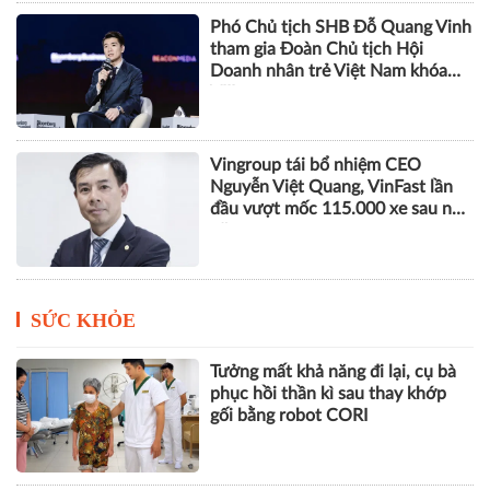
CEO 5S Media: AI chỉ tạo ra tăng
trưởng khi doanh nghiệp thiết kế
lại cách làm việc
Phó Chủ tịch SHB Đỗ Quang Vinh
tham gia Đoàn Chủ tịch Hội
Doanh nhân trẻ Việt Nam khóa
VIII
Vingroup tái bổ nhiệm CEO
Nguyễn Việt Quang, VinFast lần
đầu vượt mốc 115.000 xe sau nửa
năm
SỨC KHỎE