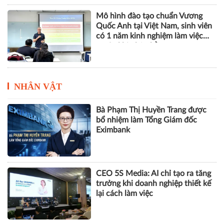
Hà Nội - Bắc Ninh - Hưng Yên
tăng cường liên kết vùng, thúc
đẩy nông nghiệp thông minh và
kinh tế xanh
Mô hình đào tạo chuẩn Vương
Quốc Anh tại Việt Nam, sinh viên
có 1 năm kinh nghiệm làm việc
trước khi nhận bằng
NHÂN VẬT
Bà Phạm Thị Huyền Trang được
bổ nhiệm làm Tổng Giám đốc
Eximbank