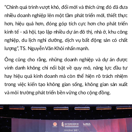
đã được các bộ, ngành tiếp thu, báo cáo Chính phủ và trình
Quốc hội xem xét, thể chế hóa trong các văn bản pháp luật
và chính sách điều hành. Những kết quả này đã góp phần
tháo gỡ khó khăn, khơi thông nguồn lực và củng cố niềm
tin cho thị trường.
“Chính quá trình vượt khó, đổi mới và thích ứng đó đã đưa
nhiều doanh nghiệp lên một tầm phát triển mới, thiết thực
hơn, hiệu quả hơn, đóng góp tích cực hơn cho phát triển
kinh tế - xã hội, tạo lập nhiều dự án đô thị, nhà ở, khu công
nghiệp, du lịch nghỉ dưỡng, dịch vụ bất động sản có chất
lượng”, TS. Nguyễn Văn Khôi nhấn mạnh.
Ông cũng cho rằng, những doanh nghiệp và dự án được
vinh danh không chỉ nổi bật về quy mô, năng lực đầu tư
hay hiệu quả kinh doanh mà còn thể hiện rõ trách nhiệm
trong việc kiến tạo không gian sống, không gian sản xuất