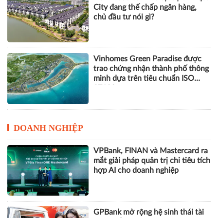
Góp ý sửa đổi Luật Kinh doanh
bất động sản: Hướng tới thị
trường minh bạch, phát triển bền
vững
Hơn 1.000 căn nhà tại dự án Aqua
City đang thế chấp ngân hàng,
chủ đầu tư nói gì?
Vinhomes Green Paradise được
trao chứng nhận thành phố thông
minh dựa trên tiêu chuẩn ISO
37122
DOANH NGHIỆP
VPBank, FINAN và Mastercard ra