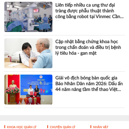
Tưởng mất khả năng đi lại, cụ bà
phục hồi thần kì sau thay khớp
gối bằng robot CORI
Liên tiếp nhiều ca ung thư đại
tràng được phẫu thuật thành
công bằng robot tại Vinmec Cần
Thơ
Cập nhật bằng chứng khoa học
trong chẩn đoán và điều trị bệnh
lý tiêu hóa - gan mật
Giải vô địch bóng bàn quốc gia
Báo Nhân Dân năm 2026: Dấu ấn
44 năm nâng tầm thể thao Việt