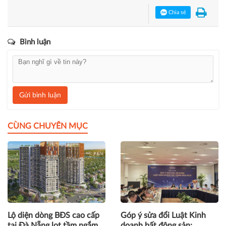
chuyên mục
Bất động sản
.
Giải thưởng Quốc gia Bất động sản Việt Nam
Chia sẻ
Bình luận
Gửi bình luận
CÙNG CHUYÊN MỤC