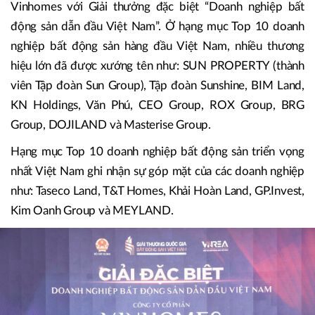
đại hơn, bền vững hơn, nhân văn hơn và tầm vóc hơn, thực
sự trở thành một động lực quan trọng của nền kinh tế”,
Thứ trưởng bày tỏ.
Tại lễ trao giải, Ban Tổ chức đã vinh danh Công ty Cổ phần
Vinhomes với Giải thưởng đặc biệt “Doanh nghiệp bất
động sản dẫn đầu Việt Nam”. Ở hạng mục Top 10 doanh
nghiệp bất động sản hàng đầu Việt Nam, nhiều thương
hiệu lớn đã được xướng tên như: SUN PROPERTY (thành
viên Tập đoàn Sun Group), Tập đoàn Sunshine, BIM Land,
KN Holdings, Văn Phú, CEO Group, ROX Group, BRG
Group, DOJILAND và Masterise Group.
Hạng mục Top 10 doanh nghiệp bất động sản triển vọng
nhất Việt Nam ghi nhận sự góp mặt của các doanh nghiệp
như: Taseco Land, T&T Homes, Khải Hoàn Land, GP.Invest,
Kim Oanh Group và MEYLAND.