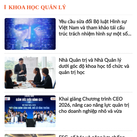
Vinhomes báo lãi kỷ lục hơn
52.000 tỷ đồng sau 6 tháng, gấp
gần 5 lần cùng kỳ
KHOA HỌC QUẢN LÝ
Yêu cầu sửa đổi Bộ luật Hình sự
Việt Nam và tham khảo tái cấu
trúc trách nhiệm hình sự một số
tội danh trong kỷ nguyên trí tuệ
nhân tạo
Nhà Quản trị và Nhà Quản lý
dưới góc độ khoa học tổ chức và
quản trị học