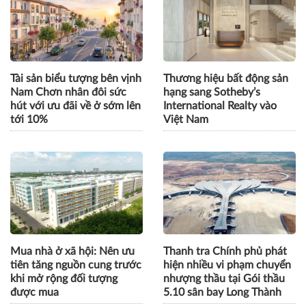
những giải pháp đồng hành
nhà ở xã hội, nhà ở cho
dài hạn
thuê "tiêu chuẩn
Singapore" tại Phú Quốc
Tài sản biểu tượng bên vịnh
Thương hiệu bất động sản
Nam Chơn nhân đôi sức
hạng sang Sotheby’s
hút với ưu đãi về ở sớm lên
International Realty vào
tới 10%
Việt Nam