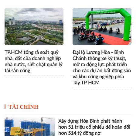
Mua nhà ở xã hội: Nên ưu
Thanh tra Chính phủ phát
tiên tăng nguồn cung trước
hiện nhiều vi phạm chuyển
khi mở rộng đối tượng
nhượng thầu tại Gói thầu
được mua
5.10 sân bay Long Thành
TP.HCM tổng rà soát quỹ
Đại lộ Lương Hòa - Bình
nhà, đất của doanh nghiệp
Chánh thông xe kỹ thuật,
nhà nước, siết chặt quản lý
mở ra động lực phát triển
tài sản công
cho các dự án bất động sản
và khu công nghiệp phía
Tây TP HCM