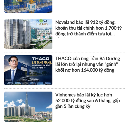
TÀI CHÍNH
Xây dựng Hòa Bình phát hành
hơn 51 triệu cổ phiếu để hoán đổi
hơn 514 tỷ đồng nợ
Novaland báo lãi 912 tỷ đồng,
khoản thu tài chính hơn 1.700 tỷ
đồng trở thành điểm tựa lợi
nhuận
THACO của ông Trần Bá Dương
lãi lớn trở lại nhưng vẫn "gánh"
khối nợ hơn 164.000 tỷ đồng