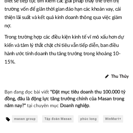
biết sẽ tiếp tục tìm kiếm các giải pháp thay thế trên thị
trường vốn để giãn thời gian đáo hạn các khoản vay, cải
thiện lãi suất và kết quả kinh doanh thông qua việc giảm
nợ.
Trong trường hợp các điều kiện kinh tế vĩ mô xấu hơn dự
kiến và tâm lý thắt chặt chi tiêu vẫn tiếp diễn, ban điều
hành ước tính doanh thu tăng trưởng trong khoảng 10-
15%.
Thu Thủy
Bạn đang đọc bài viết
"Đặt mục tiêu doanh thu 100.000 tỷ
đồng, đâu là động lực tăng trưởng chính của Masan trong
năm nay?"
tại chuyên mục
Doanh nghiệp
.
masan group
Tập đoàn Masan
phúc long
WinMart+