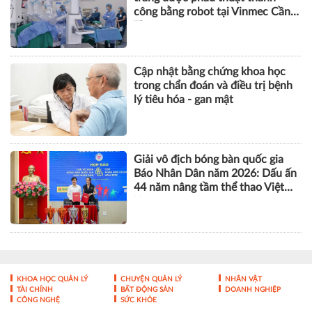
công bằng robot tại Vinmec Cần
Thơ
Cập nhật bằng chứng khoa học
trong chẩn đoán và điều trị bệnh
lý tiêu hóa - gan mật
Giải vô địch bóng bàn quốc gia
Báo Nhân Dân năm 2026: Dấu ấn
44 năm nâng tầm thể thao Việt
Nam
KHOA HỌC QUẢN LÝ
CHUYỆN QUẢN LÝ
NHÂN VẬT
TÀI CHÍNH
BẤT ĐỘNG SẢN
DOANH NGHIỆP
CÔNG NGHỆ
SỨC KHỎE