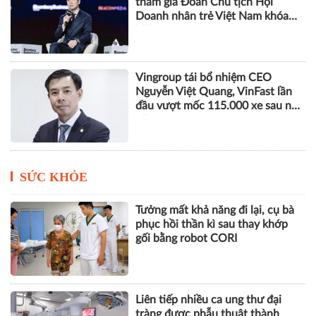
tham gia Đoàn Chủ tịch Hội
Doanh nhân trẻ Việt Nam khóa
VIII
Vingroup tái bổ nhiệm CEO
Nguyễn Việt Quang, VinFast lần
đầu vượt mốc 115.000 xe sau nửa
năm
SỨC KHỎE
Tưởng mất khả năng đi lại, cụ bà
phục hồi thần kì sau thay khớp
gối bằng robot CORI
Liên tiếp nhiều ca ung thư đại
tràng được phẫu thuật thành