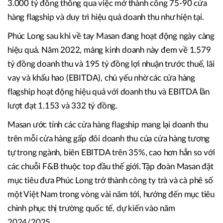
3.000 tỷ đồng thông qua việc mở thành công 75-90 cửa
hàng flagship và duy trì hiệu quả doanh thu như hiện tại.
Phúc Long sau khi về tay Masan đang hoạt động ngày càng
hiệu quả. Năm 2022, mảng kinh doanh này đem về 1.579
tỷ đồng doanh thu và 195 tỷ đồng lợi nhuận trước thuế, lãi
vay và khấu hao (EBITDA), chủ yếu nhờ các cửa hàng
flagship hoạt động hiệu quả với doanh thu và EBITDA lần
lượt đạt 1.153 và 332 tỷ đồng.
Masan ước tính các cửa hàng flagship mang lại doanh thu
trên mỗi cửa hàng gấp đôi doanh thu của cửa hàng tương
tự trong ngành, biên EBITDA trên 35%, cao hơn hẳn so với
các chuỗi F&B thuộc top đầu thế giới. Tập đoàn Masan đặt
mục tiêu đưa Phúc Long trở thành công ty trà và cà phê số
một Việt Nam trong vòng vài năm tới, hướng đến mục tiêu
chinh phục thị trường quốc tế, dự kiến vào năm
2024/2025,