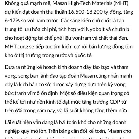
Không quá mạnh mẽ, Masan High-Tech Materials (MHT)
dự kiến đạt doanh thu thuần 16.500-18.200 tỷ đồng, tăng
6-17% so với năm trước. Các sáng kiến chủ chốt là tập
trung tối ưu hóa chi phí, tích hợp với Nyobolt và chuẩn bị
cho hoạt động tái chế phế liệu vonfram và chất thải đen.
MHT cũng sẽ tiếp tục tìm kiếm cơ hội bán lượng đồng tồn
kho ở thị trường trong nước và quốc tế.
Đưa ra những kế hoạch kinh doanh đầy táo bạo và tham
vọng, song ban lãnh đạo tập đoàn Masan cũng nhấn mạnh
đây là kịch bản cơ sở, được xây dựng dựa trên kỳ vọng
bức tranh vĩ mô ổn định. Một số điều kiện quan trọng có
thể kể tới như nền kinh tế đạt mức tăng trưởng GDP từ
trên 6% trong năm nay, và lãi suất không tăng thêm nữa.
Lãi suất hiện vẫn đang là bài toán khó cho những doanh
nghiệp quy mô lớn. Trên bảng cân đối kế toán, Masan cho