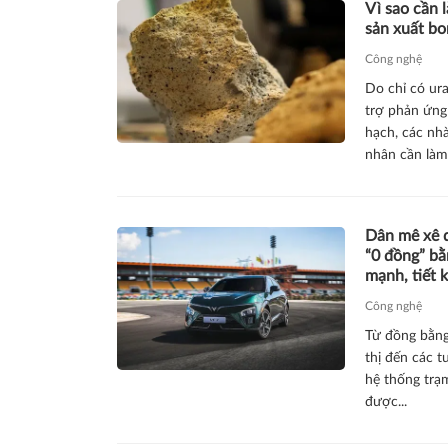
Vì sao cần 
sản xuất b
Công nghệ
Do chỉ có ur
trợ phản ứng
hạch, các nhà
nhân cần làm.
Dân mê xê d
“0 đồng” bằ
mạnh, tiết 
Công nghệ
Từ đồng bằng
thị đến các t
hệ thống trạm
được...