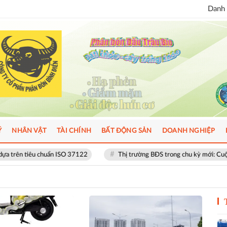
Danh 
Ý
NHÂN VẬT
TÀI CHÍNH
BẤT ĐỘNG SẢN
DOANH NGHIỆP
uẩn ISO 37122
Thị trường BĐS trong chu kỳ mới: Cuộc đua về chất lượn