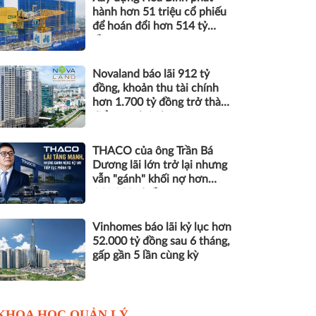
hành hơn 51 triệu cổ phiếu
để hoán đổi hơn 514 tỷ
đồng nợ
Novaland báo lãi 912 tỷ
đồng, khoản thu tài chính
hơn 1.700 tỷ đồng trở thành
điểm tựa lợi nhuận
THACO của ông Trần Bá
Dương lãi lớn trở lại nhưng
vẫn "gánh" khối nợ hơn
164.000 tỷ đồng
Vinhomes báo lãi kỷ lục hơn
52.000 tỷ đồng sau 6 tháng,
gấp gần 5 lần cùng kỳ
KHOA HỌC QUẢN LÝ