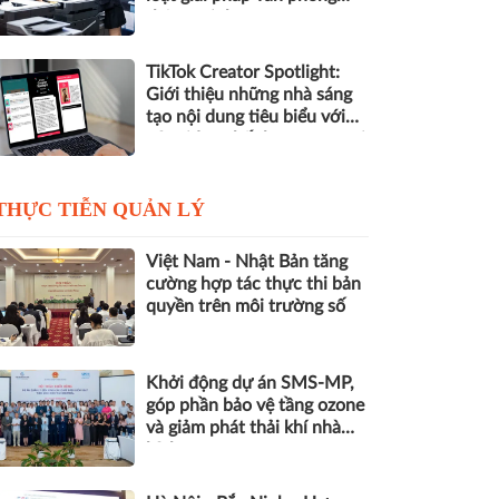
thông minh
TikTok Creator Spotlight:
Giới thiệu những nhà sáng
tạo nội dung tiêu biểu với
các video chất lượng cao tại
Việt Nam
THỰC TIỄN QUẢN LÝ
Việt Nam - Nhật Bản tăng
cường hợp tác thực thi bản
quyền trên môi trường số
Khởi động dự án SMS-MP,
góp phần bảo vệ tầng ozone
và giảm phát thải khí nhà
kính