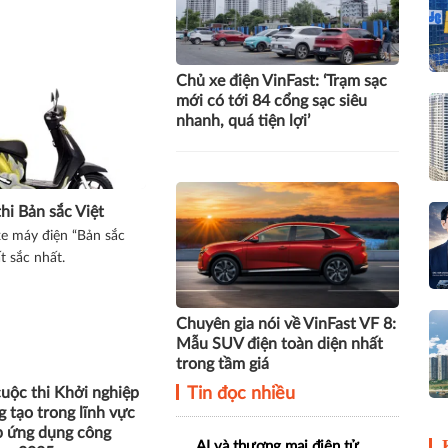
Chủ xe điện VinFast: ‘Trạm sạc
mới có tới 84 cổng sạc siêu
nhanh, quá tiện lợi’
hi Bản sắc Việt
xe máy điện “Bản sắc
t sắc nhất.
Chuyên gia nói về VinFast VF 8:
Mẫu SUV điện toàn diện nhất
trong tầm giá
uộc thi Khởi nghiệp
Tin đọc nhiều
g tạo trong lĩnh vực
p ứng dụng công
AI và thương mại điện tử