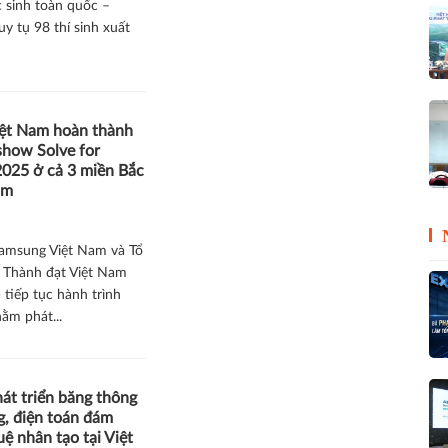
 sinh toàn quốc –
y tụ 98 thí sinh xuất
ệt Nam hoàn thành
show Solve for
025 ở cả 3 miền Bắc
am
amsung Việt Nam và Tổ
ẻ Thành đạt Việt Nam
 tiếp tục hành trình
ằm phát...
át triển băng thông
g, điện toán đám
uệ nhân tạo tại Việt