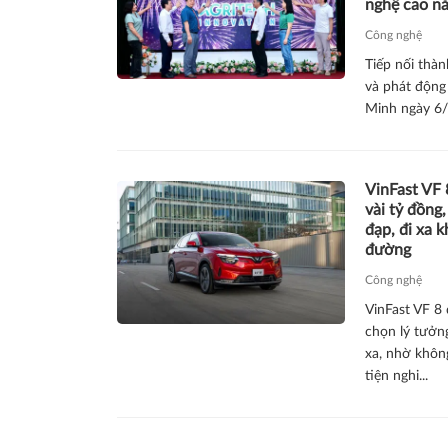
nghệ cao n
Công nghệ
Tiếp nối thà
và phát động 
Minh ngày 6/
VinFast VF 
vài tỷ đồng,
đạp, đi xa 
đường
Công nghệ
VinFast VF 8 
chọn lý tưởn
xa, nhờ không
tiện nghi...