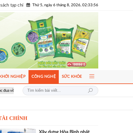
sách tạp chí
Thứ 5, ngày 6 tháng 8, 2026, 02:33:58
KHỞI NGHIỆP
CÔNG NGHỆ
SỨC KHỎE
g và giá trị thực
Khai giảng Chương trình CEO 2026, nâng cao năng lự
TÀI CHÍNH
Xây dựng Hòa Bình phát