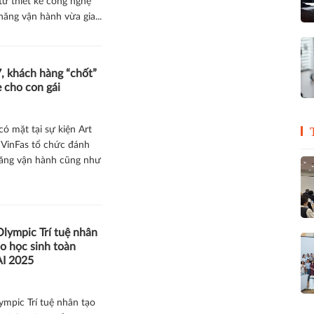
 từ thiết kế công nghệ
ăng vận hành vừa gia...
7, khách hàng “chốt”
 cho con gái
ó mặt tại sự kiện Art
 VinFas tổ chức đánh
năng vận hành cũng như
lympic Trí tuệ nhân
o học sinh toàn
I 2025
ympic Trí tuệ nhân tạo