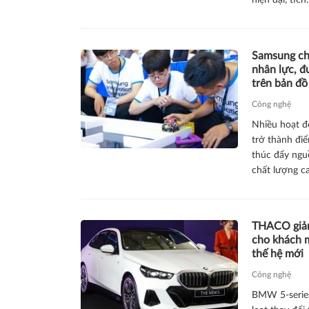
hiện đại, tích.
Samsung chu
nhân lực, đ
trên bản đồ
Công nghệ
Nhiều hoạt 
trở thành đi
thúc đẩy ngu
chất lượng cao
THACO giảm
cho khách 
thế hệ mới
Công nghệ
BMW 5-series