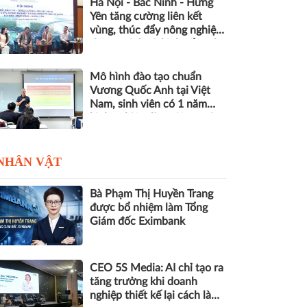
Hà Nội - Bắc Ninh - Hưng
Yên tăng cường liên kết
vùng, thúc đẩy nông nghiệp
thông minh và kinh tế xanh
Mô hình đào tạo chuẩn
Vương Quốc Anh tại Việt
Nam, sinh viên có 1 năm
kinh nghiệm làm việc trước
khi nhận bằng
NHÂN VẬT
Bà Phạm Thị Huyền Trang
được bổ nhiệm làm Tổng
Giám đốc Eximbank
CEO 5S Media: AI chỉ tạo ra
tăng trưởng khi doanh
nghiệp thiết kế lại cách làm