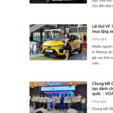
loạt thay đổi
cho đến khả n
Lái thử VF 
mua tặng xe
Công nghệ
Nhiều người c
in Motion do
giá cao khả 
cảm...
Chung kết O
tạo dành ch
quốc - VOA
Công nghệ
Chung kết Ol