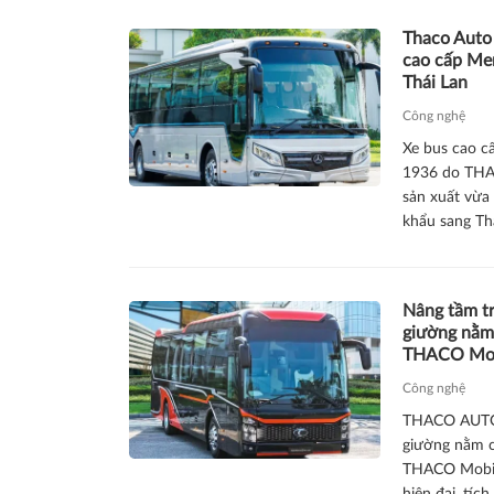
Thaco Auto
cao cấp Me
Thái Lan
Công nghệ
Xe bus cao c
1936 do THA
sản xuất vừa 
khẩu sang Thá
Nâng tầm tr
giường nằm
THACO Mo
Công nghệ
THACO AUTO 
giường nằm c
THACO Mobih