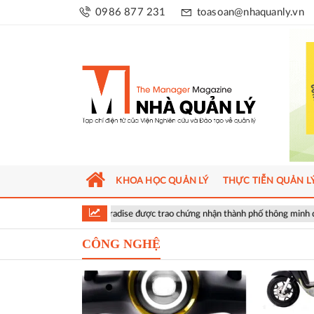
0986 877 231
toasoan@nhaquanly.vn
KHOA HỌC QUẢN LÝ
THỰC TIỄN QUẢN L
Green Paradise được trao chứng nhận thành phố thông minh dựa trên tiêu ch
CÔNG NGHỆ