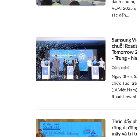
dành cho học
VOAI 2025 qu
sắc đến...
Samsung Vi
chuỗi Road
Tomorrow 2
- Trung - N
Công nghệ
Ngày 30/5, S
chức Tuổi tr
(JA Việt Nam)
Roadshow nh
Thúc đẩy ph
rộng di độn
mây và trí t