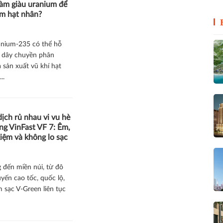
làm giàu uranium để
om hạt nhân?
anium-235 có thể hỗ
 dây chuyền phân
 sản xuất vũ khí hạt
..
ịch rủ nhau vi vu hè
ng VinFast VF 7: Êm,
kiệm và không lo sạc
 đến miền núi, từ đô
uyến cao tốc, quốc lộ,
 sạc V-Green liên tục