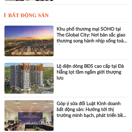
BẤT ĐỘNG SẢN
Khu phố thương mại SOHO tại
The Global City: Nơi bản sắc giao
thương song hành nhịp sống toàn
cầu
Lộ diện dòng BĐS cao cấp tại Đà
Nẵng lọt tầm ngắm giới thượng
lưu
Góp ý sửa đổi Luật Kinh doanh
bất động sản: Hướng tới thị
trường minh bạch, phát triển bền
vững