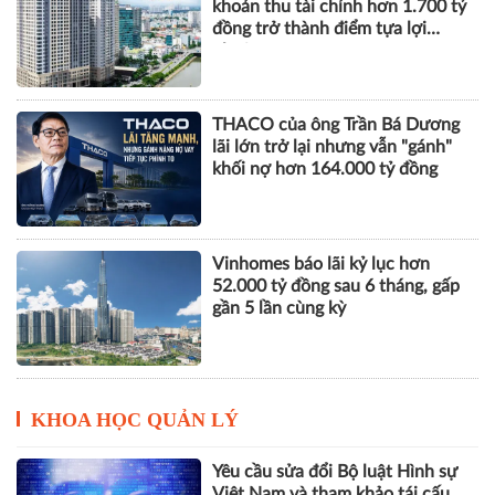
khoản thu tài chính hơn 1.700 tỷ
đồng trở thành điểm tựa lợi
nhuận
THACO của ông Trần Bá Dương
lãi lớn trở lại nhưng vẫn "gánh"
khối nợ hơn 164.000 tỷ đồng
Vinhomes báo lãi kỷ lục hơn
52.000 tỷ đồng sau 6 tháng, gấp
gần 5 lần cùng kỳ
KHOA HỌC QUẢN LÝ
Yêu cầu sửa đổi Bộ luật Hình sự
Việt Nam và tham khảo tái cấu