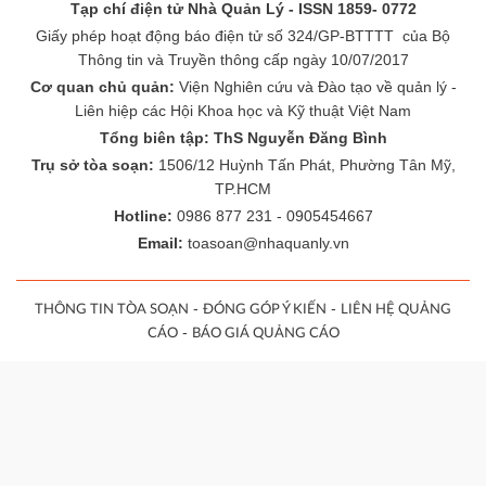
Tạp chí điện tử Nhà Quản Lý - ISSN 1859- 0772
Giấy phép hoạt động báo điện tử số 324/GP-BTTTT của Bộ
Thông tin và Truyền thông cấp ngày 10/07/2017
Cơ quan chủ quản:
Viện Nghiên cứu và Đào tạo về quản lý -
Liên hiệp các Hội Khoa học và Kỹ thuật Việt Nam
Tổng biên tập: ThS Nguyễn Đăng Bình
Trụ sở tòa soạn:
1506/12 Huỳnh Tấn Phát, Phường Tân Mỹ,
TP.HCM
Hotline:
0986 877 231 - 0905454667
Email:
toasoan@nhaquanly.vn
-
-
THÔNG TIN TÒA SOẠN
ĐÓNG GÓP Ý KIẾN
LIÊN HỆ QUẢNG
-
CÁO
BÁO GIÁ QUẢNG CÁO