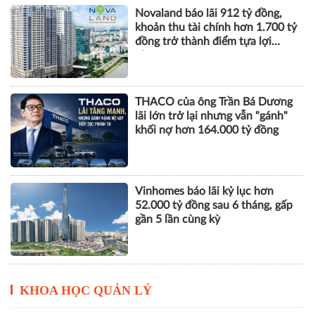
THACO của ông Trần Bá Dương
lãi lớn trở lại nhưng vẫn "gánh"
khối nợ hơn 164.000 tỷ đồng
Vinhomes báo lãi kỷ lục hơn
52.000 tỷ đồng sau 6 tháng, gấp
gần 5 lần cùng kỳ
KHOA HỌC QUẢN LÝ
Yêu cầu sửa đổi Bộ luật Hình sự
Việt Nam và tham khảo tái cấu
trúc trách nhiệm hình sự một số
tội danh trong kỷ nguyên trí tuệ
nhân tạo