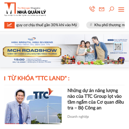
mặt nguy cơ chịu thuế gần 30% khi vào Mỹ
Khu phố thương mại SOHO t
TỪ KHÓA "
TTC LAND
" :
Những dự án năng lượng
nào của TTC Group lọt vào
tầm ngắm của Cơ quan điều
tra – Bộ Công an
Doanh nghiệp
Vợ ông Đặng Văn Thành bất
ngờ từ nhiệm chức Chủ tịch
TTC Land trước thềm
ĐHĐCĐ thường niên