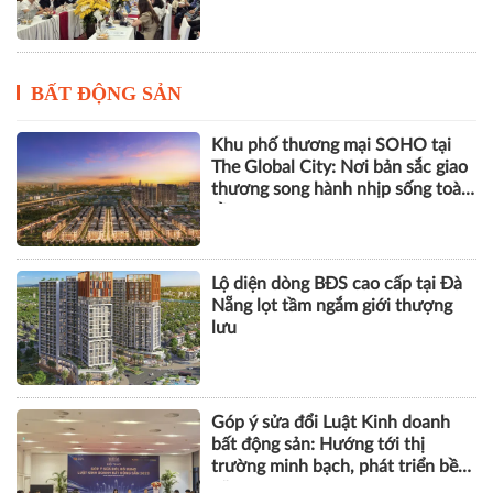
The Global City: Nơi bản sắc giao
thương song hành nhịp sống toàn
cầu
Lộ diện dòng BĐS cao cấp tại Đà
Nẵng lọt tầm ngắm giới thượng
lưu
Góp ý sửa đổi Luật Kinh doanh
bất động sản: Hướng tới thị
trường minh bạch, phát triển bền
vững
Hơn 1.000 căn nhà tại dự án Aqua
City đang thế chấp ngân hàng,
chủ đầu tư nói gì?