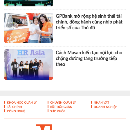
Cách Masan kiến tạo nội lực cho
chặng đường tăng trưởng tiếp
theo
KHOA HỌC QUẢN LÝ
CHUYỆN QUẢN LÝ
NHÂN VẬT
TÀI CHÍNH
BẤT ĐỘNG SẢN
DOANH NGHIỆP
CÔNG NGHỆ
SỨC KHỎE
Tạp chí điện tử Nhà Quản Lý - ISSN 1859- 0772
Giấy phép hoạt động báo điện tử số 324/GP-BTTTT của Bộ
Thông tin và Truyền thông cấp ngày 10/07/2017