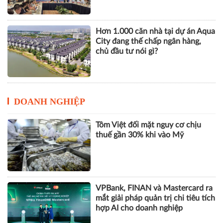
DOANH NGHIỆP
Tôm Việt đối mặt nguy cơ chịu
thuế gần 30% khi vào Mỹ
VPBank, FINAN và Mastercard ra
mắt giải pháp quản trị chi tiêu tích
hợp AI cho doanh nghiệp
GPBank mở rộng hệ sinh thái tài
chính, đồng hành cùng nhịp phát
triển số của Thủ đô