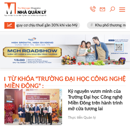
 mặt nguy cơ chịu thuế gần 30% khi vào Mỹ
Khu phố thương mại SOHO t
TỪ KHÓA "
TRƯỜNG ĐẠI HỌC CÔNG NGHỆ
MIỀN ĐÔNG
" :
Kỷ nguyên vươn mình của
Trường Đại học Công nghệ
Miền Đông trên hành trình
mở cửa tương lai
Thực tiễn Quản lý
MIT’S AMAZING DAY 2025:
3.000 học sinh bùng nổ trải
nghiệm - Kiến tạo tương lai
trong kỷ nguyên số!