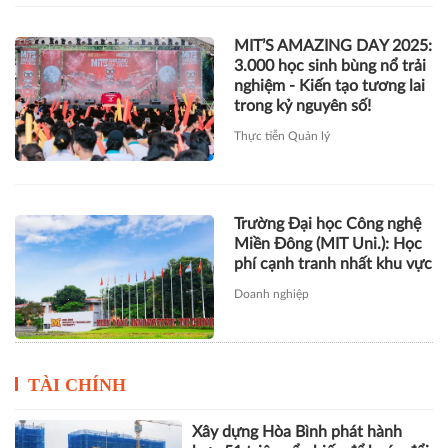
Thực tiễn Quản lý
Trường Đại học Công nghệ
Miền Đông (MIT Uni.): Học
phí cạnh tranh nhất khu vực
Doanh nghiệp
TÀI CHÍNH
Xây dựng Hòa Bình phát hành
hơn 51 triệu cổ phiếu để hoán đổi
hơn 514 tỷ đồng nợ
Novaland báo lãi 912 tỷ đồng,
khoản thu tài chính hơn 1.700 tỷ