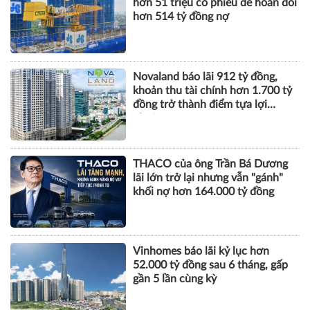
đồng trở thành điểm tựa lợi
nhuận
THACO của ông Trần Bá Dương
lãi lớn trở lại nhưng vẫn "gánh"
khối nợ hơn 164.000 tỷ đồng
Vinhomes báo lãi kỷ lục hơn
52.000 tỷ đồng sau 6 tháng, gấp
gần 5 lần cùng kỳ
KHOA HỌC QUẢN LÝ
Yêu cầu sửa đổi Bộ luật Hình sự
Việt Nam và tham khảo tái cấu