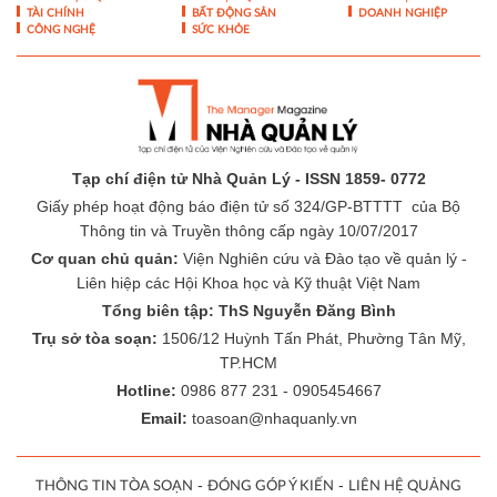
Tạp chí điện tử Nhà Quản Lý - ISSN 1859- 0772
Giấy phép hoạt động báo điện tử số 324/GP-BTTTT của Bộ
Thông tin và Truyền thông cấp ngày 10/07/2017
Cơ quan chủ quản:
Viện Nghiên cứu và Đào tạo về quản lý -
Liên hiệp các Hội Khoa học và Kỹ thuật Việt Nam
Tổng biên tập: ThS Nguyễn Đăng Bình
Trụ sở tòa soạn:
1506/12 Huỳnh Tấn Phát, Phường Tân Mỹ,
TP.HCM
Hotline:
0986 877 231 - 0905454667
Email:
toasoan@nhaquanly.vn
-
-
THÔNG TIN TÒA SOẠN
ĐÓNG GÓP Ý KIẾN
LIÊN HỆ QUẢNG
-
CÁO
BÁO GIÁ QUẢNG CÁO