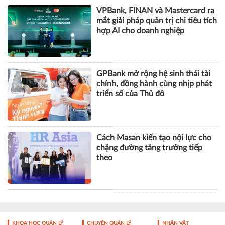
GPBank mở rộng hệ sinh thái tài
chính, đồng hành cùng nhịp phát
triển số của Thủ đô
Cách Masan kiến tạo nội lực cho
chặng đường tăng trưởng tiếp
theo
KHOA HỌC QUẢN LÝ
CHUYỆN QUẢN LÝ
NHÂN VẬT
TÀI CHÍNH
BẤT ĐỘNG SẢN
DOANH NGHIỆP
CÔNG NGHỆ
SỨC KHỎE