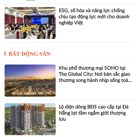
BẤT ĐỘNG SẢN
Khu phố thương mại SOHO tại
The Global City: Nơi bản sắc giao
thương song hành nhịp sống toàn
cầu
Lộ diện dòng BĐS cao cấp tại Đà
Nẵng lọt tầm ngắm giới thượng
lưu
Góp ý sửa đổi Luật Kinh doanh
bất động sản: Hướng tới thị
trường minh bạch, phát triển bền
vững