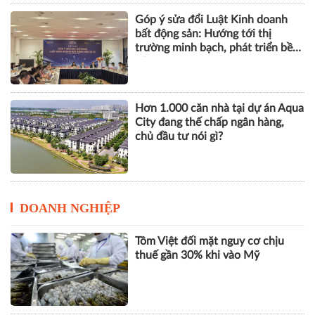
Hơn 1.000 căn nhà tại dự án Aqua
City đang thế chấp ngân hàng,
chủ đầu tư nói gì?
DOANH NGHIỆP
Tôm Việt đối mặt nguy cơ chịu
thuế gần 30% khi vào Mỹ
VPBank, FINAN và Mastercard ra
mắt giải pháp quản trị chi tiêu tích
hợp AI cho doanh nghiệp