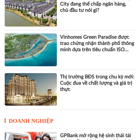
trao chứng nhận thành phố thông
minh dựa trên tiêu chuẩn ISO
37122
Thị trường BĐS trong chu kỳ mới:
Cuộc đua về chất lượng và giá trị
thực
DOANH NGHIỆP
GPBank mở rộng hệ sinh thái tài
chính, đồng hành cùng nhịp phát
triển số của Thủ đô
Cách Masan kiến tạo nội lực cho
chặng đường tăng trưởng tiếp