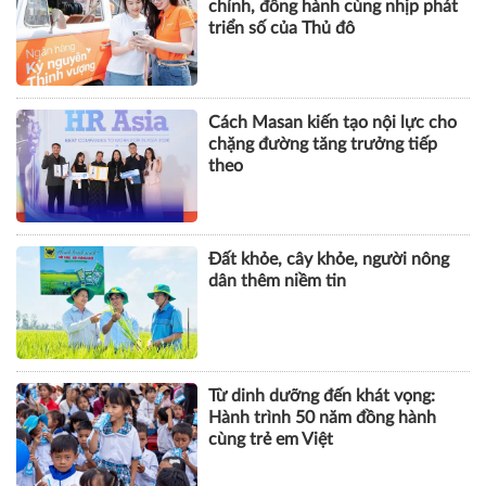
theo
Đất khỏe, cây khỏe, người nông
dân thêm niềm tin
Từ dinh dưỡng đến khát vọng:
Hành trình 50 năm đồng hành
cùng trẻ em Việt
KHOA HỌC QUẢN LÝ
CHUYỆN QUẢN LÝ
NHÂN VẬT
TÀI CHÍNH
BẤT ĐỘNG SẢN
DOANH NGHIỆP
CÔNG NGHỆ
SỨC KHỎE