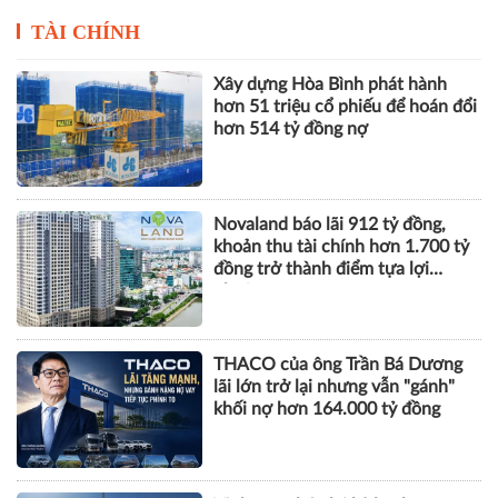
Novaland báo lãi 912 tỷ đồng,
khoản thu tài chính hơn 1.700 tỷ
đồng trở thành điểm tựa lợi
nhuận
THACO của ông Trần Bá Dương
lãi lớn trở lại nhưng vẫn "gánh"
khối nợ hơn 164.000 tỷ đồng
Vinhomes báo lãi kỷ lục hơn
52.000 tỷ đồng sau 6 tháng, gấp
gần 5 lần cùng kỳ