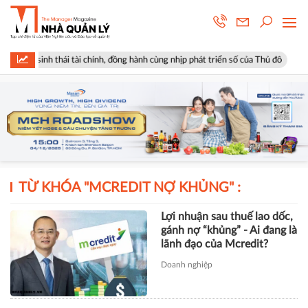
hệ sinh thái tài chính, đồng hành cùng nhịp phát triển số của Thủ đô
TỪ KHÓA "
MCREDIT NỢ KHỦNG
" :
Lợi nhuận sau thuế lao dốc,
gánh nợ “khủng” - Ai đang là
lãnh đạo của Mcredit?
Doanh nghiệp
TÀI CHÍNH
Xây dựng Hòa Bình phát hành
hơn 51 triệu cổ phiếu để hoán đổi
hơn 514 tỷ đồng nợ