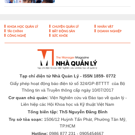
Tạp chí điện tử Nhà Quản Lý - ISSN 1859- 0772
Giấy phép hoạt động báo điện tử số 324/GP-BTTTT của Bộ
Thông tin và Truyền thông cấp ngày 10/07/2017
Cơ quan chủ quản:
Viện Nghiên cứu và Đào tạo về quản lý -
Liên hiệp các Hội Khoa học và Kỹ thuật Việt Nam
Tổng biên tập: ThS Nguyễn Đăng Bình
Trụ sở tòa soạn:
1506/12 Huỳnh Tấn Phát, Phường Tân Mỹ,
TP.HCM
Hotline:
0986 877 231 - 0905454667
Email:
toasoan@nhaquanly.vn
-
-
THÔNG TIN TÒA SOẠN
ĐÓNG GÓP Ý KIẾN
LIÊN HỆ QUẢNG
-
CÁO
BÁO GIÁ QUẢNG CÁO