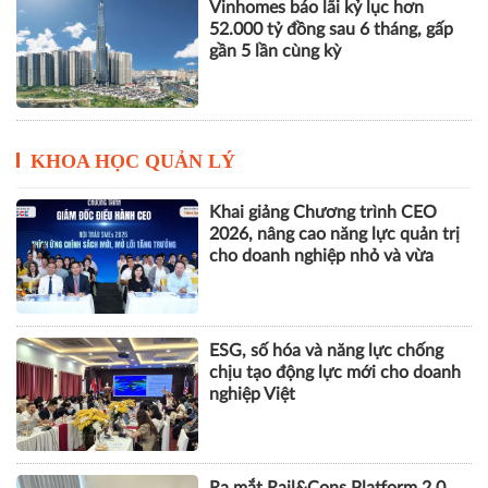
KHOA HỌC QUẢN LÝ
Khai giảng Chương trình CEO
2026, nâng cao năng lực quản trị
cho doanh nghiệp nhỏ và vừa
ESG, số hóa và năng lực chống
chịu tạo động lực mới cho doanh
nghiệp Việt
Ra mắt Rail&Cons Platform 2.0,
thúc đẩy hình thành hệ sinh thái
công nghiệp đường sắt Việt Nam
Tái cấu trúc kênh dẫn vốn, khơi