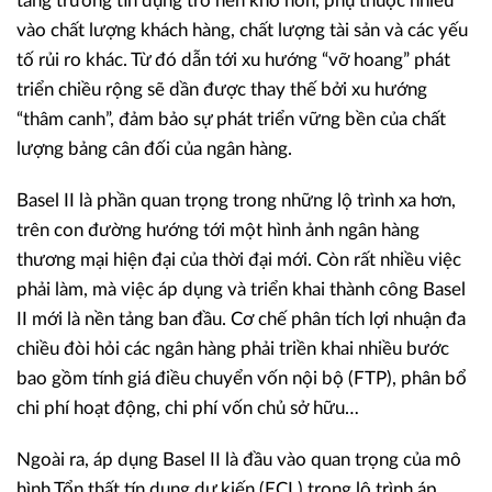
tăng trưởng tín dụng trở nên khó hơn, phụ thuộc nhiều
vào chất lượng khách hàng, chất lượng tài sản và các yếu
tố rủi ro khác. Từ đó dẫn tới xu hướng “vỡ hoang” phát
triển chiều rộng sẽ dần được thay thế bởi xu hướng
“thâm canh”, đảm bảo sự phát triển vững bền của chất
lượng bảng cân đối của ngân hàng.
Basel II là phần quan trọng trong những lộ trình xa hơn,
trên con đường hướng tới một hình ảnh ngân hàng
thương mại hiện đại của thời đại mới. Còn rất nhiều việc
phải làm, mà việc áp dụng và triển khai thành công Basel
II mới là nền tảng ban đầu. Cơ chế phân tích lợi nhuận đa
chiều đòi hỏi các ngân hàng phải triền khai nhiều bước
bao gồm tính giá điều chuyển vốn nội bộ (FTP), phân bổ
chi phí hoạt động, chi phí vốn chủ sở hữu…
Ngoài ra, áp dụng Basel II là đầu vào quan trọng của mô
hình Tổn thất tín dụng dự kiến (ECL) trong lộ trình áp