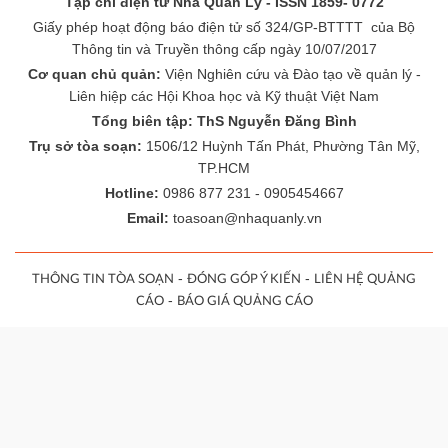
Tạp chí điện tử Nhà Quản Lý - ISSN 1859- 0772
Giấy phép hoạt động báo điện tử số 324/GP-BTTTT của Bộ
Thông tin và Truyền thông cấp ngày 10/07/2017
Cơ quan chủ quản:
Viện Nghiên cứu và Đào tạo về quản lý -
Liên hiệp các Hội Khoa học và Kỹ thuật Việt Nam
Tổng biên tập: ThS Nguyễn Đăng Bình
Trụ sở tòa soạn:
1506/12 Huỳnh Tấn Phát, Phường Tân Mỹ,
TP.HCM
Hotline:
0986 877 231 - 0905454667
Email:
toasoan@nhaquanly.vn
-
-
THÔNG TIN TÒA SOẠN
ĐÓNG GÓP Ý KIẾN
LIÊN HỆ QUẢNG
-
CÁO
BÁO GIÁ QUẢNG CÁO