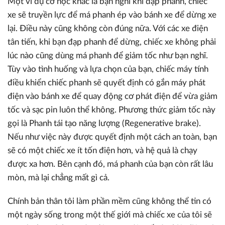
Một ví dụ cơ học khác là bạn nghĩ khi đạp phanh, chiếc
xe sẽ truyền lực để má phanh ép vào bánh xe để dừng xe
lại. Điều này cũng không còn đúng nữa. Với các xe điện
tân tiến, khi bạn đạp phanh để dừng, chiếc xe không phải
lúc nào cũng dùng má phanh để giảm tốc như bạn nghĩ.
Tùy vào tình huống và lựa chọn của bạn, chiếc máy tính
điều khiển chiếc phanh sẽ quyết định có gắn máy phát
điện vào bánh xe để quay động cơ phát điện để vừa giảm
tốc và sạc pin luôn thể không. Phương thức giảm tốc này
gọi là Phanh tái tạo năng lượng (Regenerative brake).
Nếu như việc này được quyết định một cách an toàn, bạn
sẽ có một chiếc xe ít tốn điện hơn, và hệ quả là chạy
được xa hơn. Bên cạnh đó, má phanh của bạn còn rất lâu
mòn, mà lại chẳng mất gì cả.
Chính bản thân tôi làm phần mềm cũng không thể tin có
một ngày sống trong một thế giới mà chiếc xe của tôi sẽ