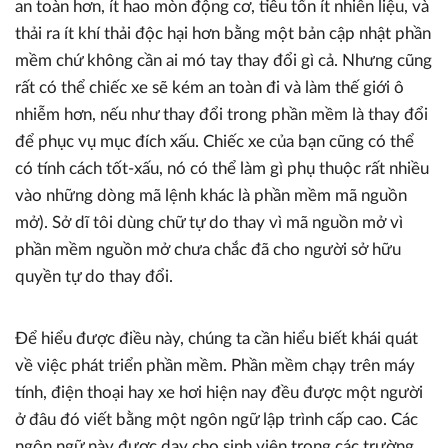
an toàn hơn, ít hao mòn động cơ, tiêu tốn ít nhiên liệu, và
thải ra ít khí thải độc hại hơn bằng một bản cập nhật phần
mềm chứ không cần ai mó tay thay đổi gì cả. Nhưng cũng
rất có thể chiếc xe sẽ kém an toàn đi và làm thế giới ô
nhiễm hơn, nếu như thay đổi trong phần mềm là thay đổi
để phục vụ mục đích xấu. Chiếc xe của bạn cũng có thể
có tính cách tốt-xấu, nó có thể làm gì phụ thuộc rất nhiều
vào những dòng mã lệnh khác là phần mềm mã nguồn
mở). Sở dĩ tôi dùng chữ tự do thay vì mã nguồn mở vì
phần mềm nguồn mở chưa chắc đã cho người sở hữu
quyền tự do thay đổi.
Để hiểu được điều này, chúng ta cần hiểu biết khái quát
về việc phát triển phần mềm. Phần mềm chạy trên máy
tính, điện thoại hay xe hơi hiện nay đều được một người
ở đâu đó viết bằng một ngôn ngữ lập trình cấp cao. Các
ngôn ngữ này được dạy cho sinh viên trong các trường