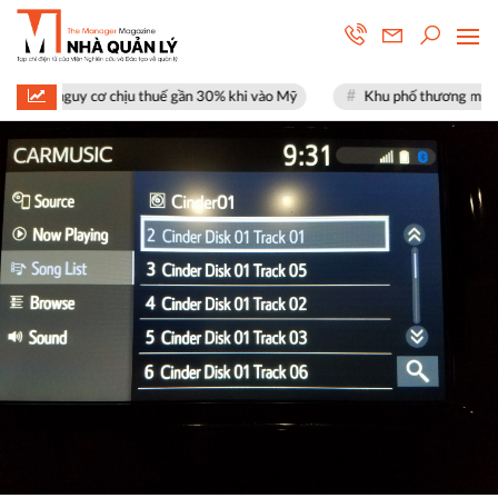
t nguy cơ chịu thuế gần 30% khi vào Mỹ
Khu phố thương mại SOHO tại