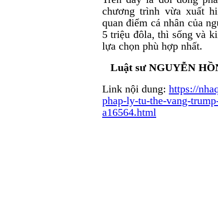
chương trình vừa xuất h
quan điểm cá nhân của ngư
5 triệu đôla, thì sống và 
lựa chọn phù hợp nhất.
Luật sư NGUYỄN HỒ
Link nội dung:
https://nha
phap-ly-tu-the-vang-trump-s
a16564.html