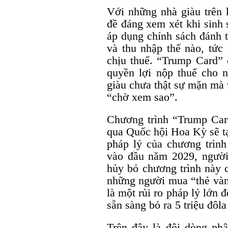
Với những nhà giàu trên k
đề đáng xem xét khi sinh 
áp dụng chính sách đánh t
và thu nhập thế nào, tức
chịu thuế. “Trump Card” 
quyền lợi nộp thuế cho n
giàu chưa thật sự mặn mà 
“chờ xem sao”.
Chương trình “Trump Car
qua Quốc hội Hoa Kỳ sẽ tạ
pháp lý của chương trìn
vào đầu năm 2029, người
hủy bỏ chương trình này 
những người mua “thẻ vàn
là một rủi ro pháp lý lớn
sẵn sàng bỏ ra 5 triệu đôla
Trên đây là đôi dòng phâ