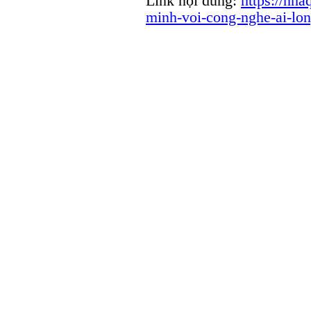
Link nội dung:
https://nh
minh-voi-cong-nghe-ai-lo