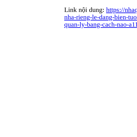
Link nội dung:
https://nha
nha-rieng-le-dang-bien-tu
quan-ly-bang-cach-nao-a1