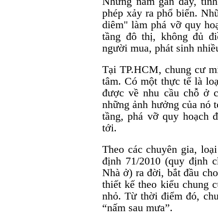
Những năm gần đây, tình
phép xảy ra phổ biến. Nh
diêm" làm phá vỡ quy hoạc
tầng đô thị, không đủ đ
người mua, phát sinh nhiề
Tại TP.HCM, chung cư min
tâm. Có một thực tế là lo
được về nhu cầu chỗ ở 
những ảnh hưởng của nó tới
tầng, phá vỡ quy hoạch đô
tới.
Theo các chuyên gia, loại
định 71/2010 (quy định c
Nhà ở) ra đời, bắt đầu cho
thiết kế theo kiểu chung 
nhỏ. Từ thời điểm đó, ch
“nấm sau mưa”.