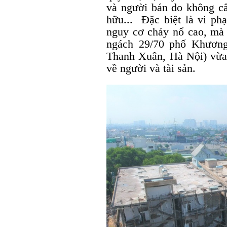
và người bán do không c
hữu... Đặc biệt là vi p
nguy cơ cháy nổ cao, mà đ
ngách 29/70 phố Khươn
Thanh Xuân, Hà Nội) vừa q
về người và tài sản.