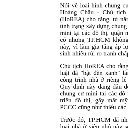
Nói về loại hình chung c
Hoàng Châu - Chủ tịch
(HoREA) cho rằng, từ nă
tình trạng xây dựng chung
mini tại các đô thị, quận
có nhưng TP.HCM không k
này, vì làm gia tăng áp l
sinh nhiều rủi ro tranh c
Chủ tịch HoREA cho rằng,
luật đã "bật đèn xanh" là
công trình nhà ở riêng lẻ
Quy định này đang dẫn đế
chung cư mini tại các đô 
triển đô thị, gây mất 
PCCC cũng như thiếu các t
Trước đó, TP.HCM đã nhi
loại nhà ở siêu nhỏ này 