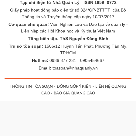
Tạp chí điện tử Nhà Quản Lý - ISSN 1859- 0772
Giấy phép hoạt động báo điện tử số 324/GP-BTTTT của Bộ
Thông tin và Truyền thông cấp ngày 10/07/2017
Cơ quan chủ quản:
Viện Nghiên cứu và Đào tạo về quản lý -
Liên hiệp các Hội Khoa học và Kỹ thuật Việt Nam
Tổng biên tập: ThS Nguyễn Đăng Bình
Trụ sở tòa soạn:
1506/12 Huỳnh Tấn Phát, Phường Tân Mỹ,
TP.HCM
Hotline:
0986 877 231 - 0905454667
Email:
toasoan@nhaquanly.vn
-
-
THÔNG TIN TÒA SOẠN
ĐÓNG GÓP Ý KIẾN
LIÊN HỆ QUẢNG
-
CÁO
BÁO GIÁ QUẢNG CÁO