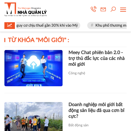
ặt nguy cơ chịu thuế gần 30% khi vào Mỹ
Khu phố thương mại SOHO tại
TỪ KHÓA "
MÔI GIỚI
" :
Meey Chat phiên bản 2.0 -
trợ thủ đắc lực của các nhà
môi giới
Công nghệ
Doanh nghiệp môi giới bất
động sản liệu đã qua cơn bĩ
cực?
Bất động sản