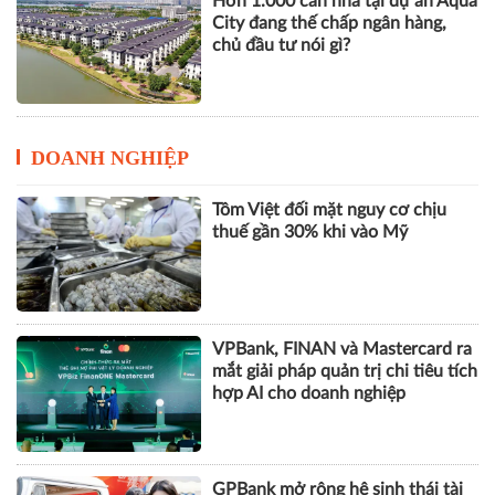
Hơn 1.000 căn nhà tại dự án Aqua
City đang thế chấp ngân hàng,
chủ đầu tư nói gì?
DOANH NGHIỆP
Tôm Việt đối mặt nguy cơ chịu
thuế gần 30% khi vào Mỹ
VPBank, FINAN và Mastercard ra
mắt giải pháp quản trị chi tiêu tích
hợp AI cho doanh nghiệp
GPBank mở rộng hệ sinh thái tài