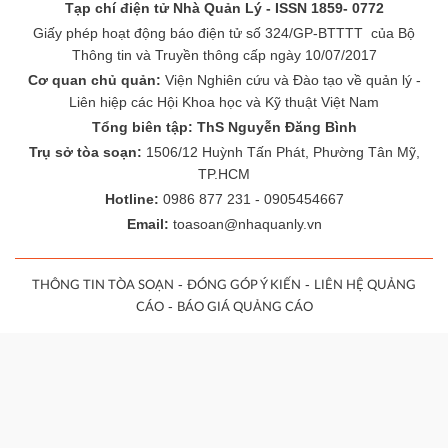
Tạp chí điện tử Nhà Quản Lý - ISSN 1859- 0772
Giấy phép hoạt động báo điện tử số 324/GP-BTTTT của Bộ
Thông tin và Truyền thông cấp ngày 10/07/2017
Cơ quan chủ quản:
Viện Nghiên cứu và Đào tạo về quản lý -
Liên hiệp các Hội Khoa học và Kỹ thuật Việt Nam
Tổng biên tập: ThS Nguyễn Đăng Bình
Trụ sở tòa soạn:
1506/12 Huỳnh Tấn Phát, Phường Tân Mỹ,
TP.HCM
Hotline:
0986 877 231 - 0905454667
Email:
toasoan@nhaquanly.vn
-
-
THÔNG TIN TÒA SOẠN
ĐÓNG GÓP Ý KIẾN
LIÊN HỆ QUẢNG
-
CÁO
BÁO GIÁ QUẢNG CÁO