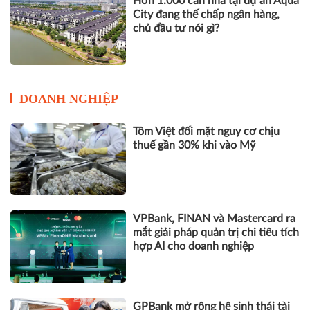
Hơn 1.000 căn nhà tại dự án Aqua
City đang thế chấp ngân hàng,
chủ đầu tư nói gì?
DOANH NGHIỆP
Tôm Việt đối mặt nguy cơ chịu
thuế gần 30% khi vào Mỹ
VPBank, FINAN và Mastercard ra
mắt giải pháp quản trị chi tiêu tích
hợp AI cho doanh nghiệp
GPBank mở rộng hệ sinh thái tài