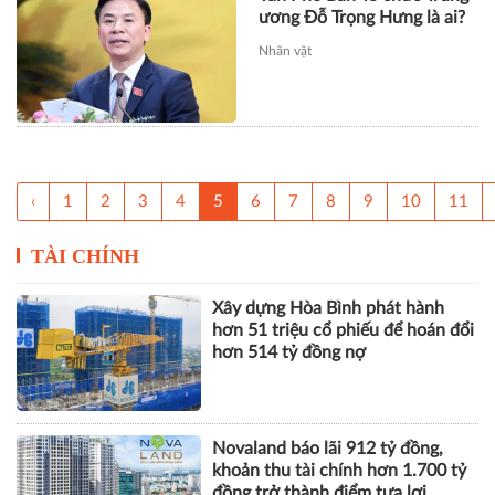
ương Đỗ Trọng Hưng là ai?
Nhân vật
‹
1
2
3
4
5
6
7
8
9
10
11
TÀI CHÍNH
Xây dựng Hòa Bình phát hành
hơn 51 triệu cổ phiếu để hoán đổi
hơn 514 tỷ đồng nợ
Novaland báo lãi 912 tỷ đồng,
khoản thu tài chính hơn 1.700 tỷ
đồng trở thành điểm tựa lợi