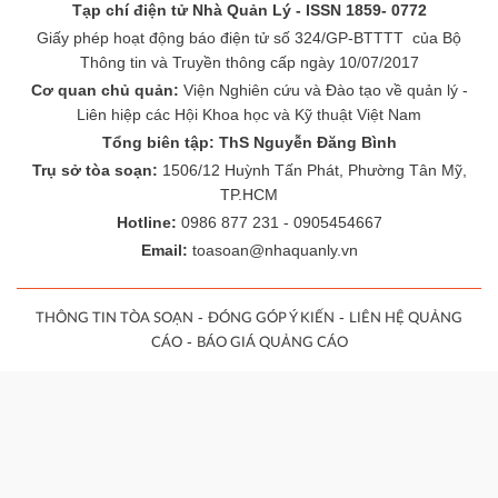
Tạp chí điện tử Nhà Quản Lý - ISSN 1859- 0772
Giấy phép hoạt động báo điện tử số 324/GP-BTTTT của Bộ
Thông tin và Truyền thông cấp ngày 10/07/2017
Cơ quan chủ quản:
Viện Nghiên cứu và Đào tạo về quản lý -
Liên hiệp các Hội Khoa học và Kỹ thuật Việt Nam
Tổng biên tập: ThS Nguyễn Đăng Bình
Trụ sở tòa soạn:
1506/12 Huỳnh Tấn Phát, Phường Tân Mỹ,
TP.HCM
Hotline:
0986 877 231 - 0905454667
Email:
toasoan@nhaquanly.vn
-
-
THÔNG TIN TÒA SOẠN
ĐÓNG GÓP Ý KIẾN
LIÊN HỆ QUẢNG
-
CÁO
BÁO GIÁ QUẢNG CÁO