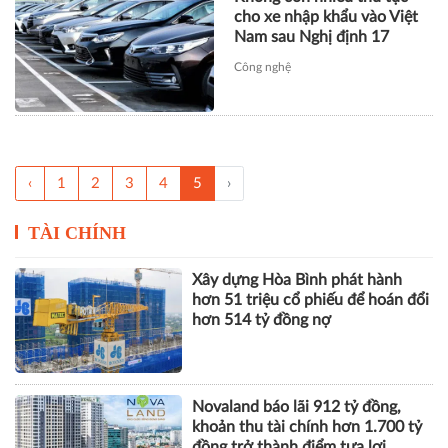
cho xe nhập khẩu vào Việt
Nam sau Nghị định 17
Công nghệ
‹
1
2
3
4
5
›
TÀI CHÍNH
Xây dựng Hòa Bình phát hành
hơn 51 triệu cổ phiếu để hoán đổi
hơn 514 tỷ đồng nợ
Novaland báo lãi 912 tỷ đồng,
khoản thu tài chính hơn 1.700 tỷ
đồng trở thành điểm tựa lợi