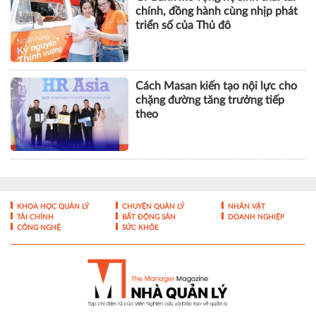
chính, đồng hành cùng nhịp phát
triển số của Thủ đô
Cách Masan kiến tạo nội lực cho
chặng đường tăng trưởng tiếp
theo
KHOA HỌC QUẢN LÝ
CHUYỆN QUẢN LÝ
NHÂN VẬT
TÀI CHÍNH
BẤT ĐỘNG SẢN
DOANH NGHIỆP
CÔNG NGHỆ
SỨC KHỎE