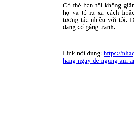
Có thể bạn tôi không giận
họ và tỏ ra xa cách hoặ
tương tác nhiều với tôi. D
đang cố gắng tránh.
Link nội dung:
https://nha
hang-ngay-de-ngung-am-an