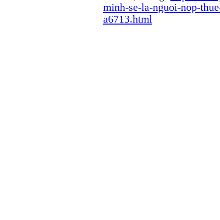
minh-se-la-nguoi-nop-thue
a6713.html