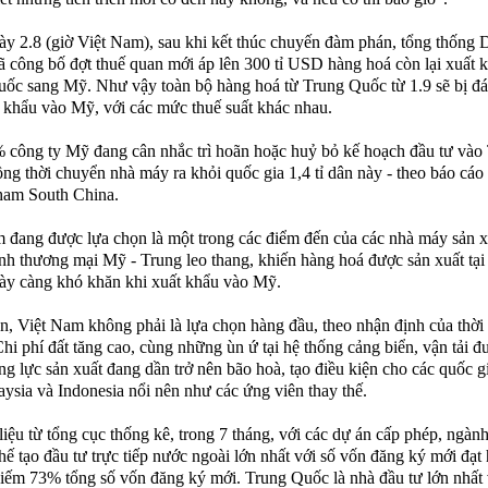
y 2.8 (giờ Việt Nam), sau khi kết thúc chuyến đàm phán, tổng thống 
 công bố đợt thuế quan mới áp lên 300 tỉ USD hàng hoá còn lại xuất 
ốc sang Mỹ. Như vậy toàn bộ hàng hoá từ Trung Quốc từ 1.9 sẽ bị đá
 khẩu vào Mỹ, với các mức thuế suất khác nhau.
công ty Mỹ đang cân nhắc trì hoãn hoặc huỷ bỏ kế hoạch đầu tư vào
ng thời chuyển nhà máy ra khỏi quốc gia 1,4 tỉ dân này - theo báo cáo 
am South China.
 đang được lựa chọn là một trong các điểm đến của các nhà máy sản x
anh thương mại Mỹ - Trung leo thang, khiến hàng hoá được sản xuất tại
y càng khó khăn khi xuất khẩu vào Mỹ.
n, Việt Nam không phải là lựa chọn hàng đầu, theo nhận định của thời
i phí đất tăng cao, cùng những ùn ứ tại hệ thống cảng biển, vận tải 
ng lực sản xuất đang dần trở nên bão hoà, tạo điều kiện cho các quốc g
ysia và Indonesia nổi nên như các ứng viên thay thế.
liệu từ tổng cục thống kê, trong 7 tháng, với các dự án cấp phép, ngàn
hế tạo đầu tư trực tiếp nước ngoài lớn nhất với số vốn đăng ký mới đạt 
ếm 73% tổng số vốn đăng ký mới. Trung Quốc là nhà đầu tư lớn nhất 