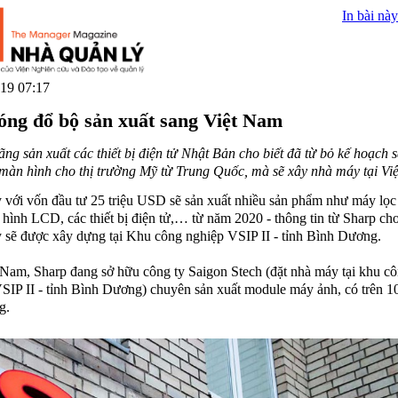
In bài này
19 07:17
óng đổ bộ sản xuất sang Việt Nam
ãng sản xuất các thiết bị điện tử Nhật Bản cho biết đã từ bỏ kế hoạch 
 màn hình cho thị trường Mỹ từ Trung Quốc, mà sẽ xây nhà máy tại Vi
với vốn đầu tư 25 triệu USD sẽ sản xuất nhiều sản phẩm như máy lọ
 hình LCD, các thiết bị điện tử,… từ năm 2020 - thông tin từ Sharp cho
sẽ được xây dựng tại Khu công nghiệp VSIP II - tỉnh Bình Dương.
 Nam, Sharp đang sở hữu công ty Saigon Stech (đặt nhà máy tại khu c
SIP II - tỉnh Bình Dương) chuyên sản xuất module máy ảnh, có trên 
g.