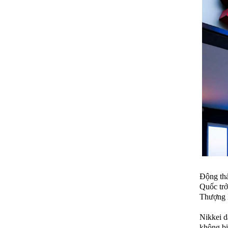
Động thá
Quốc trở
Thượng H
Nikkei d
không bi