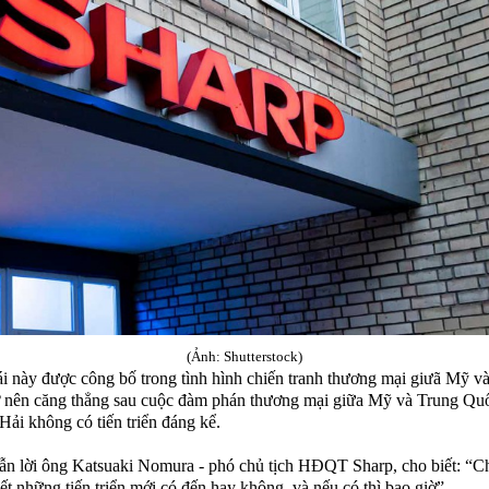
(Ảnh: Shutterstock)
i này được công bố trong tình hình chiến tranh thương mại giưã Mỹ v
 nên căng thẳng sau cuộc đàm phán thương mại giữa Mỹ và Trung Quố
ải không có tiến triển đáng kể.
ẫn lời ông Katsuaki Nomura - phó chủ tịch HĐQT Sharp, cho biết: “C
ết những tiến triển mới có đến hay không, và nếu có thì bao giờ”.