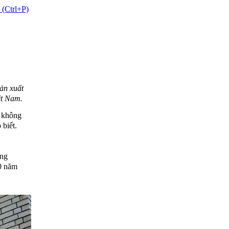
 (Ctrl+P)
sản xuất
ệt Nam.
c không
 biết.
ông
10 năm