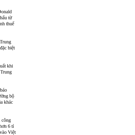
Donald
khẩu từ
nh thuế
 Trung
đặc biệt
uất khi
 Trung
 báo
đường bộ
ia khác
h công
hơn 6 tỉ
vào Việt