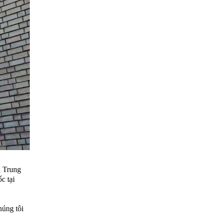
à Trung
c tại
húng tôi