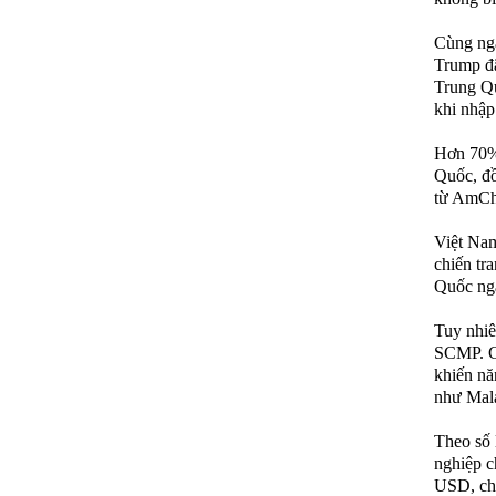
Cùng ngà
Trump đã
Trung Qu
khi nhập
Hơn 70% 
Quốc, đồ
từ AmCh
Việt Nam
chiến tr
Quốc ngà
Tuy nhiê
SCMP. Ch
khiến nă
như Mala
Theo số 
nghiệp c
USD, chi