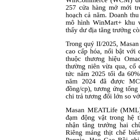
257 cửa hàng mở mới tr
hoạch cả năm. Doanh thu 
mô hình WinMart+ khu v
thấy dư địa tăng trưởng cò
Trong quý II/2025, Masan
cao cấp hóa, nổi bật vớ
thuộc thương hiệu Omac
thường niên vừa qua, cổ 
tức năm 2025 tối đa 60% 
năm 2024 đã được MCH
đồng/cp), tương ứng tổng 
chi trả tương đối lớn so v
Masan MEATLife (MML),
đạm động vật trong hệ 
nhận tăng trưởng hai ch
Riêng mảng thịt chế biế
Ponnie, Heo Cao Bồi ghi