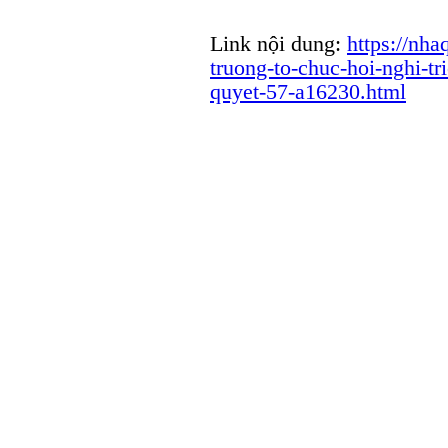
Link nội dung:
https://nh
truong-to-chuc-hoi-nghi-tr
quyet-57-a16230.html