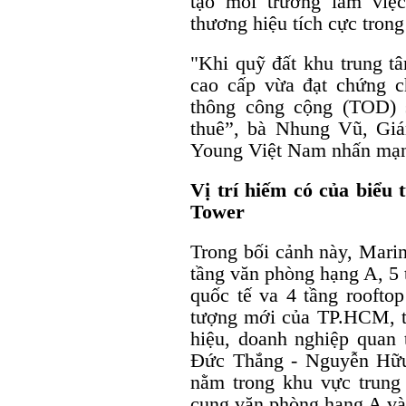
tạo môi trường làm việ
thương hiệu tích cực tron
"Khi quỹ đất khu trung t
cao cấp vừa đạt chứng c
thông công cộng (TOD) 
thuê”, bà Nhung Vũ, Gi
Young Việt Nam nhấn mạ
Vị trí hiếm có của biểu
Tower
Trong bối cảnh này, Marin
tầng văn phòng hạng A, 5 
quốc tế va 4 tầng rooftop
tượng mới của TP.HCM, tr
hiệu, doanh nghiệp quan t
Đức Thắng - Nguyễn Hữu
nằm trong khu vực trung
cung văn phòng hạng A và