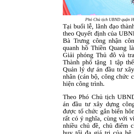
Phó Chủ tịch UBND quận Ha
Tại buổi lễ, lãnh đạo thà
theo Quyết định của UBN
Bà Trưng công nhận côn
quanh hồ Thiền Quang l
Giải phóng Thủ đô và t
Thành phố tặng 1 tập th
Quản lý dự án đầu tư xâ
nhân (cán bộ, công chức c
hiện công trình.
Theo Phó Chủ tịch UBN
án đầu tư xây dựng côn
được tổ chức gắn biển hôm
rất có ý nghĩa, cùng với 
nhiều chủ đề, chủ điểm c
huy tối đa giá trị của hệ