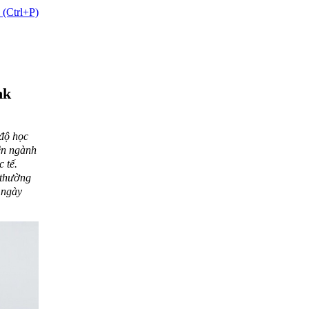
 (Ctrl+P)
nk
độ học
ên ngành
 tế.
 thường
 ngày