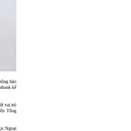
hông báo
mbank kể
i vai trò
yền Tổng
ọc Ngoại