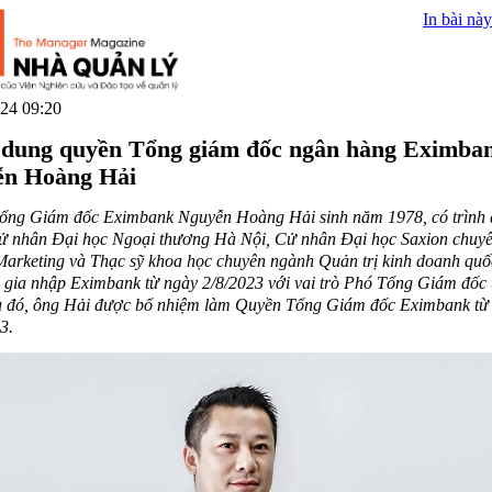
In bài này
24 09:20
dung quyền Tổng giám đốc ngân hàng Eximba
ễn Hoàng Hải
ổng Giám đốc Eximbank Nguyễn Hoàng Hải sinh năm 1978, có trình 
Cử nhân Đại học Ngoại thương Hà Nội, Cử nhân Đại học Saxion chuy
Marketing và Thạc sỹ khoa học chuyên ngành Quản trị kinh doanh quốc
gia nhập Eximbank từ ngày 2/8/2023 với vai trò Phó Tổng Giám đốc
au đó, ông Hải được bổ nhiệm làm Quyền Tổng Giám đốc Eximbank từ
3.