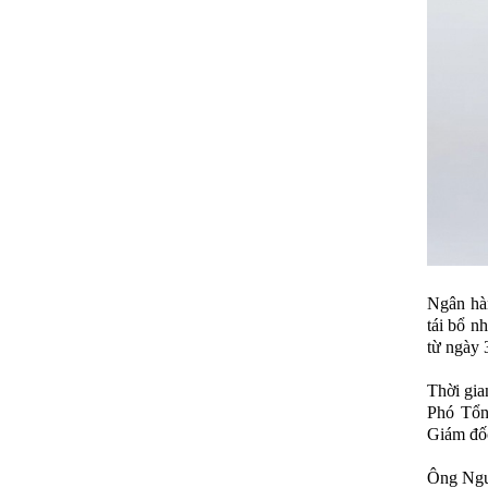
Ngân hà
tái bổ 
từ ngày 
Thời gia
Phó Tổn
Giám đố
Ông Nguy