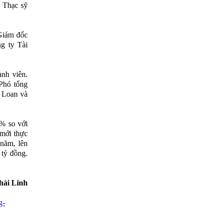
 Thạc sỹ
Giám đốc
g ty Tài
ành viên.
Phó tổng
 Loan và
5% so với
 mới thực
năm, lên
 tỷ đồng.
hái Linh
g-