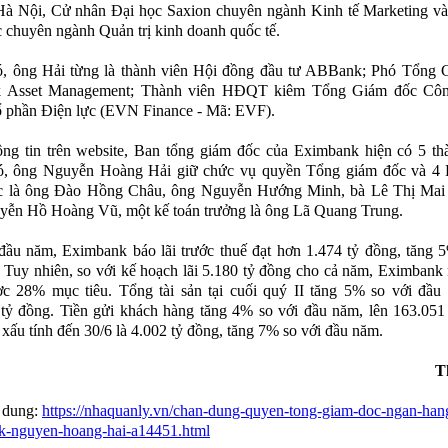
Hà Nội, Cử nhân Đại học Saxion chuyên ngành Kinh tế Marketing và
 chuyên ngành Quản trị kinh doanh quốc tế.
ó, ông Hải từng là thành viên Hội đồng đầu tư ABBank; Phó Tổng 
Asset Management; Thành viên HĐQT kiêm Tổng Giám đốc Côn
ổ phần Điện lực (EVN Finance - Mã: EVF).
ng tin trên website, Ban tổng giám đốc của Eximbank hiện có 5 th
ó, ông Nguyễn Hoàng Hải giữ chức vụ quyền Tổng giám đốc và 4 
c là ông Đào Hồng Châu, ông Nguyễn Hướng Minh, bà Lê Thị Mai
yễn Hồ Hoàng Vũ, một kế toán trưởng là ông Lã Quang Trung.
đầu năm, Eximbank báo lãi trước thuế đạt hơn 1.474 tỷ đồng, tăng 
 Tuy nhiên, so với kế hoạch lãi 5.180 tỷ đồng cho cả năm, Eximbank
c 28% mục tiêu. Tổng tài sản tại cuối quý II tăng 5% so với đầu 
tỷ đồng. Tiền gửi khách hàng tăng 4% so với đầu năm, lên 163.051
xấu tính đến 30/6 là 4.002 tỷ đồng, tăng 7% so với đầu năm.
T
 dung:
https://nhaquanly.vn/chan-dung-quyen-tong-giam-doc-ngan-han
k-nguyen-hoang-hai-a14451.html