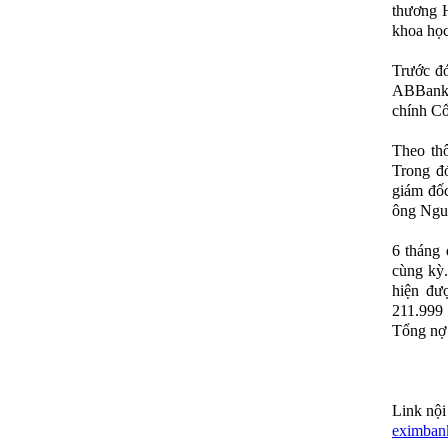
thương 
khoa học
Trước đ
ABBank 
chính C
Theo thô
Trong đ
giám đố
ông Ngu
6 tháng 
cùng kỳ.
hiện đượ
211.999 
Tổng nợ 
Link nội
eximban