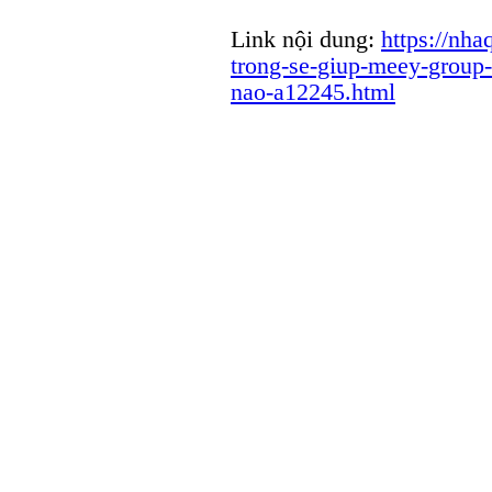
Link nội dung:
https://nha
trong-se-giup-meey-group-
nao-a12245.html