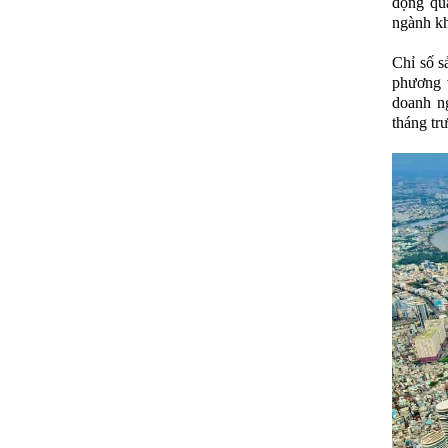
động quả
ngành kh
Chỉ số s
phương v
doanh ng
tháng tr