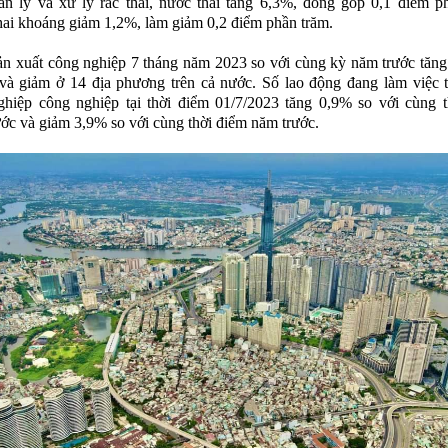
n lý và xử lý rác thải, nước thải tăng 6,3%, đóng góp 0,1 điểm p
ai khoáng giảm 1,2%, làm giảm 0,2 điểm phần trăm.
ản xuất công nghiệp 7 tháng năm 2023 so với cùng kỳ năm trước tăng
à giảm ở 14 địa phương trên cả nước. Số lao động đang làm việc t
hiệp công nghiệp tại thời điểm 01/7/2023 tăng 0,9% so với cùng t
ước và giảm 3,9% so với cùng thời điểm năm trước.