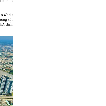
hần trăm;
 ở 49 địa
rong các
hời điểm