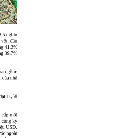
8,5 nghìn
, vốn đầu
ằng 41,3%
ng 39,7%
bao gồm:
n của nhà
đạt 11,58
c cấp mới
i cùng kỳ
riệu USD,
ước ngoài