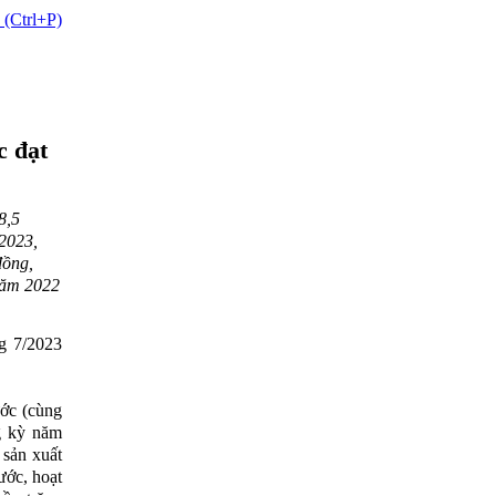
 (Ctrl+P)
c đạt
8,5
 2023,
đồng,
năm 2022
ng 7/2023
ước (cùng
g kỳ năm
 sản xuất
ước, hoạt