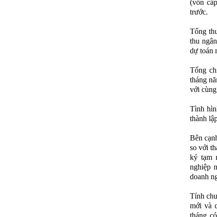
(vốn cấ
trước.
Tổng thu
thu ngân
dự toán 
Tổng ch
tháng nă
với cùng
Tình hìn
thành lậ
Bên cạnh
so với t
ký tạm 
nghiệp n
doanh ng
Tính chu
mới và q
tháng có