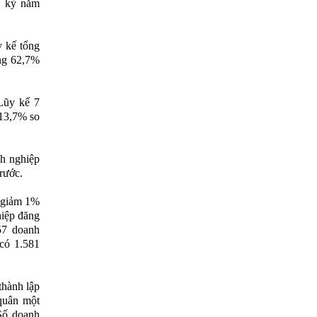
g kỳ năm
y kế tổng
ằng 62,7%
Lũy kế 7
 13,7% so
nh nghiệp
rước.
, giảm 1%
hiệp đăng
57 doanh
có 1.581
thành lập
quân một
 Số doanh